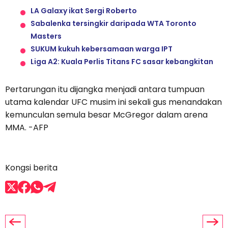
LA Galaxy ikat Sergi Roberto
Sabalenka tersingkir daripada WTA Toronto
Masters
SUKUM kukuh kebersamaan warga IPT
Liga A2: Kuala Perlis Titans FC sasar kebangkitan
Pertarungan itu dijangka menjadi antara tumpuan
utama kalendar UFC musim ini sekali gus menandakan
kemunculan semula besar McGregor dalam arena
MMA. -AFP
Kongsi berita