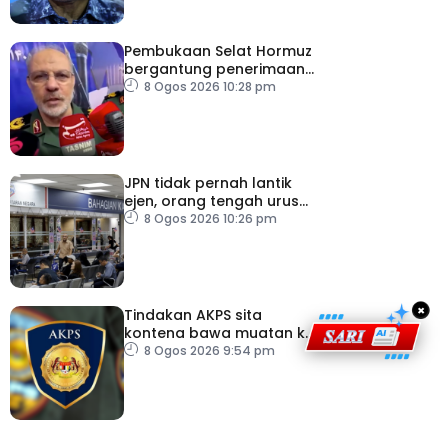
Pembukaan Selat Hormuz
bergantung penerimaan
AS – IRGC
8 Ogos 2026 10:28 pm
JPN tidak pernah lantik
ejen, orang tengah urus
dokumentasi
8 Ogos 2026 10:26 pm
×
Tindakan AKPS sita
kontena bawa muatan ke
Israel bukti ketegasan
8 Ogos 2026 9:54 pm
Malaysia