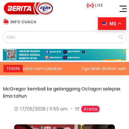
INFO CUACA
MS
n kereta rasmi jabatan’
TERKINI
Tiga lelaki ditahan selepas vid
McGregor kembali ke gelanggang Octagon selepas
lima tahun
17/05/2026 | 11:55 am
Arena