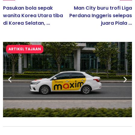
Pasukan bola sepak
Man City buru trofi Liga
wanita Korea Utara tiba
Perdana Inggeris selepas
di Korea Selatan, ...
juara Piala ...
ARTIKEL TAJAAN
Maxim Malaysia dedah laporan keselamatan, pematuhan