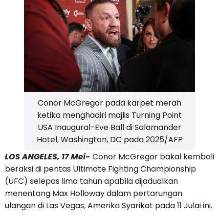
Conor McGregor pada karpet merah
ketika menghadiri majlis Turning Point
USA Inaugural-Eve Ball di Salamander
Hotel, Washington, DC pada 2025/AFP
LOS ANGELES, 17 Mei-
Conor McGregor bakal kembali
beraksi di pentas Ultimate Fighting Championship
(UFC) selepas lima tahun apabila dijadualkan
menentang Max Holloway dalam pertarungan
ulangan di Las Vegas, Amerika Syarikat pada 11 Julai ini.