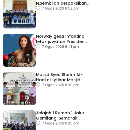
N.Sembilan berpaksikan
cekap, integriti dan kerja
7 Ogos 2026 6:52 pm
berpasukan – MB
Norway gesa Infantino
letak jawatan Presiden
FIFA
7 Ogos 2026 6:41 pm
Masjid Syed Sheikh Al-
Hadi diisytihar Masjid
Pelancongan Negeri
7 Ogos 2026 6:39 pm
P.Pinang
Jelajah 1 Rumah 1 Jalur
Gemilang: Semarak
semangat patriotisme
7 Ogos 2026 6:29 pm
rakyat