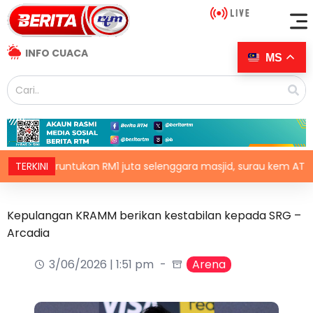
INFO CUACA
MS
Peruntukan RM1 juta selenggara masjid, surau kem ATM Melaka
TERKINI
Kepulangan KRAMM berikan kestabilan kepada SRG –
Arcadia
3/06/2026 | 1:51 pm
Arena