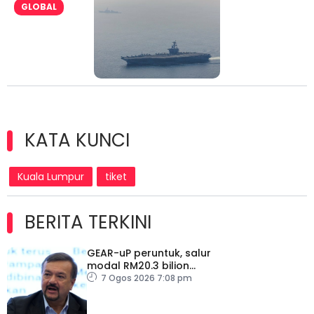
GLOBAL
KATA KUNCI
Kuala Lumpur
tiket
BERITA TERKINI
GEAR-uP peruntuk, salur
modal RM20.3 bilion
dalam ekonomi domestik
7 Ogos 2026 7:08 pm