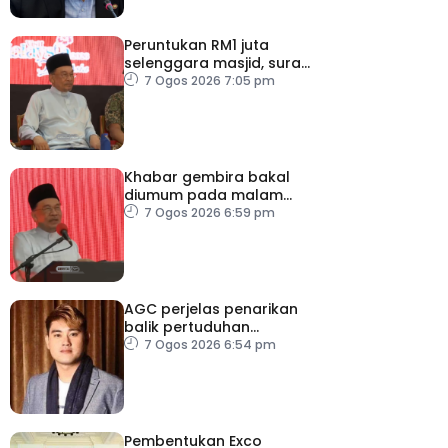
Peruntukan RM1 juta
selenggara masjid, surau
kem ATM Melaka
7 Ogos 2026 7:05 pm
Khabar gembira bakal
diumum pada malam
ambang merdeka
7 Ogos 2026 6:59 pm
AGC perjelas penarikan
balik pertuduhan
terhadap Nicky Liow
7 Ogos 2026 6:54 pm
Pembentukan Exco