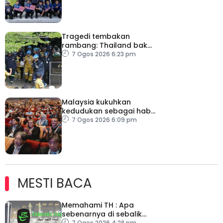
Tragedi tembakan
rambang: Thailand bakal
umum pelan tindakan
7 Ogos 2026 6:23 pm
kesihatan mental
Malaysia kukuhkan
kedudukan sebagai hab
acara perniagaan
7 Ogos 2026 6:09 pm
antarabangsa
MESTI BACA
Memahami TH : Apa
sebenarnya di sebalik
angka
7 Ogos 2026 4:28 pm