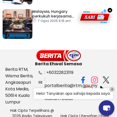
×
Malaysia, Hungary
perkukuh kerjasama
sektor pertanian
7 Ogos 2026 9:16 am
Berita Ehwal Semasa
Berita RTM,
: +60322823119
Wisma Berita,
:
Angkasapuri
portalberita@rtm.gov.my
Kota Media,
×
: Aduan &
Helo! Tanyakan apa sahaja kepada saya.
50614 Kuala
Maklum balas
Lumpur
Hak Cipta Terpelihara @
2026 Radio Televisyen
Hak Cipta
|
Penafian
|
Polisi