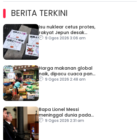
BERITA TERKINI
Isu nuklear cetus protes,
rakyat Jepun desak
dasar dikaji semula
9 Ogos 2026 3:06 am
Harga makanan global
naik, dipacu cuaca panas
dan ketegangan
9 Ogos 2026 2:48 am
geopolitik
Bapa Lionel Messi
meninggal dunia pada
usia 68 tahun
9 Ogos 2026 2:31 am