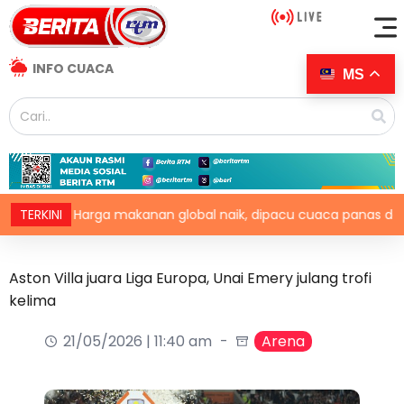
INFO CUACA
MS
TERKINI
Harga makanan global naik, dipacu cuaca panas dan ketega
Aston Villa juara Liga Europa, Unai Emery julang trofi
kelima
21/05/2026 | 11:40 am
Arena