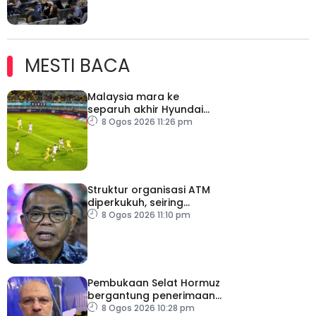
MESTI BACA
Malaysia mara ke
separuh akhir Hyundai
ASEAN Cup
8 Ogos 2026 11:26 pm
Struktur organisasi ATM
diperkukuh, seiring
pemodenan aset
8 Ogos 2026 11:10 pm
pertahanan
Pembukaan Selat Hormuz
bergantung penerimaan
AS – IRGC
8 Ogos 2026 10:28 pm