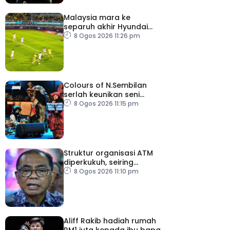
Malaysia mara ke
separuh akhir Hyundai
ASEAN Cup
8 Ogos 2026 11:26 pm
Colours of N.Sembilan
serlah keunikan seni
budaya negeri beradat
8 Ogos 2026 11:15 pm
Struktur organisasi ATM
diperkukuh, seiring
pemodenan aset
8 Ogos 2026 11:10 pm
pertahanan
Aliff Rakib hadiah rumah
RM1 juta kepada ibu bapa