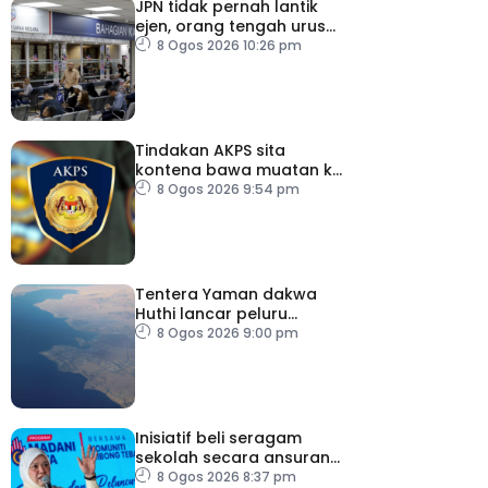
JPN tidak pernah lantik
ejen, orang tengah urus
dokumentasi
8 Ogos 2026 10:26 pm
Tindakan AKPS sita
kontena bawa muatan ke
Israel bukti ketegasan
8 Ogos 2026 9:54 pm
Malaysia
Tentera Yaman dakwa
Huthi lancar peluru
berpandu ke arah Laut
8 Ogos 2026 9:00 pm
Merah
Inisiatif beli seragam
sekolah secara ansuran
ringankan beban ibu
8 Ogos 2026 8:37 pm