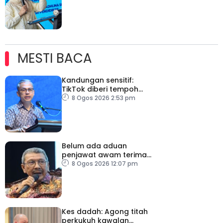
bapa
MESTI BACA
Kandungan sensitif:
TikTok diberi tempoh
perkukuh sistem
8 Ogos 2026 2:53 pm
moderasi
Belum ada aduan
penjawat awam terima
tekanan daripada ahli
8 Ogos 2026 12:07 pm
politik
Kes dadah: Agong titah
perkukuh kawalan