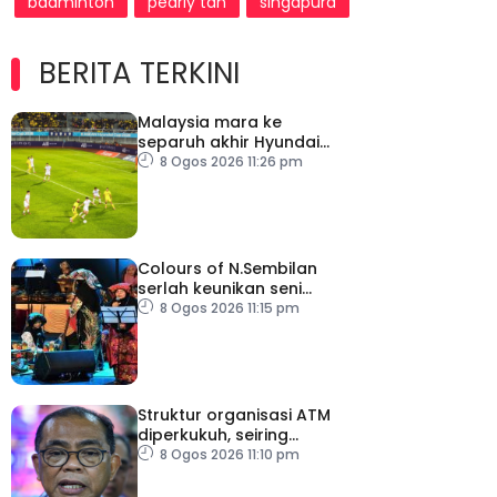
badminton
pearly tan
singapura
BERITA TERKINI
Malaysia mara ke
separuh akhir Hyundai
ASEAN Cup
8 Ogos 2026 11:26 pm
Colours of N.Sembilan
serlah keunikan seni
budaya negeri beradat
8 Ogos 2026 11:15 pm
Struktur organisasi ATM
diperkukuh, seiring
pemodenan aset
8 Ogos 2026 11:10 pm
pertahanan