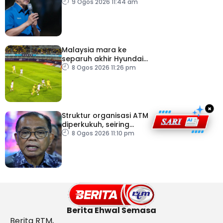
masih sah
9 Ogos 2026 11:44 am
Malaysia mara ke
separuh akhir Hyundai
ASEAN Cup
8 Ogos 2026 11:26 pm
×
Struktur organisasi ATM
diperkukuh, seiring
pemodenan aset
8 Ogos 2026 11:10 pm
pertahanan
Berita Ehwal Semasa
Berita RTM,