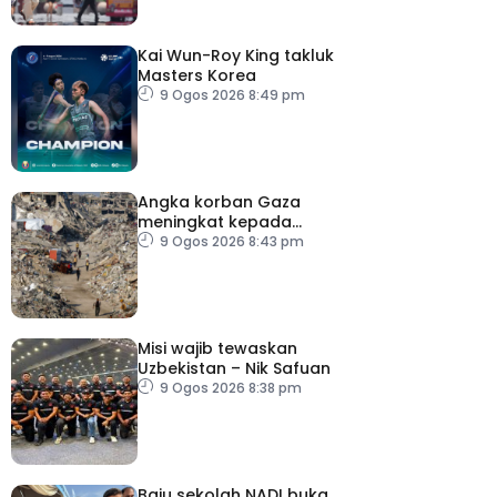
Kai Wun-Roy King takluk
Masters Korea
9 Ogos 2026 8:49 pm
Angka korban Gaza
meningkat kepada
73,386 orang
9 Ogos 2026 8:43 pm
Misi wajib tewaskan
Uzbekistan – Nik Safuan
9 Ogos 2026 8:38 pm
Baju sekolah NADI buka