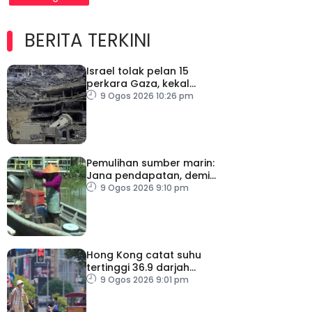
BERITA TERKINI
Israel tolak pelan 15
perkara Gaza, kekal
desak Hamas lucut
9 Ogos 2026 10:26 pm
senjata
Pemulihan sumber marin:
Jana pendapatan, demi
kelangsungan hidup
9 Ogos 2026 9:10 pm
golongan nelayan
Hong Kong catat suhu
tertinggi 36.9 darjah
celsius
9 Ogos 2026 9:01 pm