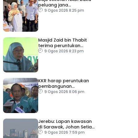
peluang jana
pendapatan, bantu
9 Ogos 2026 8:25 pm
keluarga berjimat –
Fadhlina
Masjid Zaid bin Thabit
terima peruntukan
RM100,000
9 Ogos 2026 8:23 pm
KKR harap peruntukan
pembangunan
ditingkatkan
9 Ogos 2026 8:06 pm
Jerebu: Lapan kawasan
di Sarawak, Johan Setia
di Selangor catat IPU
9 Ogos 2026 7:59 pm
tidak sihat