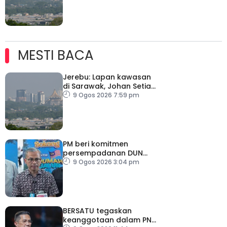
MESTI BACA
Jerebu: Lapan kawasan
di Sarawak, Johan Setia
di Selangor catat IPU
9 Ogos 2026 7:59 pm
tidak sihat
PM beri komitmen
persempadanan DUN
Sarawak, minta laporan
9 Ogos 2026 3:04 pm
SPR – Datuk Seri Fahmi
BERSATU tegaskan
keanggotaan dalam PN