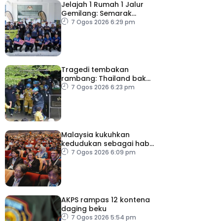
Jelajah 1 Rumah 1 Jalur
Gemilang: Semarak
semangat patriotisme
7 Ogos 2026 6:29 pm
rakyat
Tragedi tembakan
rambang: Thailand bakal
umum pelan tindakan
7 Ogos 2026 6:23 pm
kesihatan mental
Malaysia kukuhkan
kedudukan sebagai hab
acara perniagaan
7 Ogos 2026 6:09 pm
antarabangsa
AKPS rampas 12 kontena
daging beku
7 Ogos 2026 5:54 pm