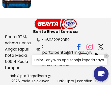
Berita Ehwal Semasa
Berita RTM,
: +60322823119
Wisma Berita,
:
Angkasapuri
portalberita@rtm.gov.my
Kota Media,
×
: Aduan &
Helo! Tanyakan apa sahaja kepada saya.
50614 Kuala
Maklum balas
Lumpur
Hak Cipta Terpelihara @
2026 Radio Televisyen
Hak Cipta
|
Penafian
|
Polisi
Malaysia, Berita Ehwal
Keselamatan
Semasa (BES)
Pihak Portal Berita RTM tidak bertanggungjawab terhadap