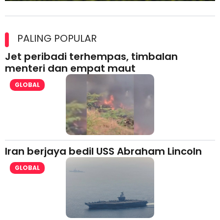
Maxim Malaysia dedah laporan keselamatan, pematuhan
lesen separuh pertama 2026
PALING POPULAR
Jet peribadi terhempas, timbalan
menteri dan empat maut
GLOBAL
Iran berjaya bedil USS Abraham Lincoln
GLOBAL