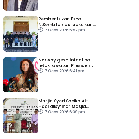
Pembentukan Exco
N.Sembilan berpaksikan
cekap, integriti dan kerja
7 Ogos 2026 6:52 pm
berpasukan – MB
Norway gesa Infantino
letak jawatan Presiden
FIFA
7 Ogos 2026 6:41 pm
Masjid Syed Sheikh Al-
Hadi diisytihar Masjid
Pelancongan Negeri
7 Ogos 2026 6:39 pm
P.Pinang