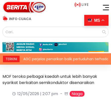
INFO CUACA
MS
TERKINI
AGC perjelas penarikan balik pertuduhan terhadap Nicky Li
MOF teroka pelbagai kaedah untuk lebih banyak
syarikat berkaitan semikonduktor disenaraikan
12/05/2026 | 2:07 pm
Niaga