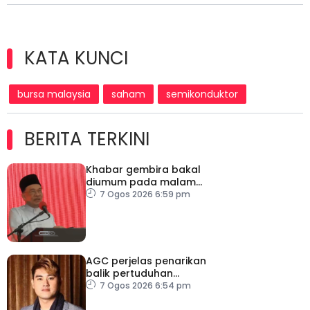
KATA KUNCI
bursa malaysia
saham
semikonduktor
BERITA TERKINI
Khabar gembira bakal
diumum pada malam
ambang merdeka
7 Ogos 2026 6:59 pm
AGC perjelas penarikan
balik pertuduhan
terhadap Nicky Liow
7 Ogos 2026 6:54 pm