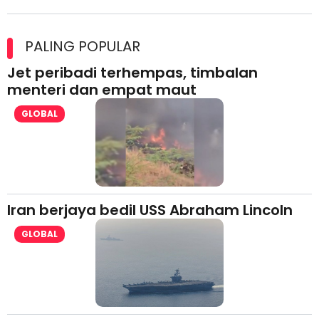
Maxim Malaysia dedah laporan keselamatan, pematuhan
lesen separuh pertama 2026
PALING POPULAR
Jet peribadi terhempas, timbalan
menteri dan empat maut
GLOBAL
Iran berjaya bedil USS Abraham Lincoln
GLOBAL