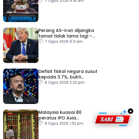
sektor pertanian
7 Ogos 2026 9:16 am
Perang AS–Iran dijangka
tamat tidak lama lagi –
Trump
7 Ogos 2026 9:11 am
Defisit fiskal negara susut
kepada 3.7%, bukti
keyakinan pelabur masih
6 Ogos 2026 2:20 pm
kukuh
×
Malaysia kuasai 80
peratus IPO Asia
Tenggara, kumpul AS$1.4
6 Ogos 2026 1:32 pm
bilion separuh pertama
2026