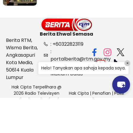
Berita Ehwal Semasa
Berita RTM,
: +60322823119
Wisma Berita,
:
Angkasapuri
portalberita@rtm.gov.my
Kota Media,
×
: Aduan &
Helo! Tanyakan apa sahaja kepada saya.
50614 Kuala
Maklum balas
Lumpur
Hak Cipta Terpelihara @
2026 Radio Televisyen
Hak Cipta
|
Penafian
|
Polisi
Malaysia, Berita Ehwal
Keselamatan
Semasa (BES)
Pihak Portal Berita RTM tidak bertanggungjawab terhadap