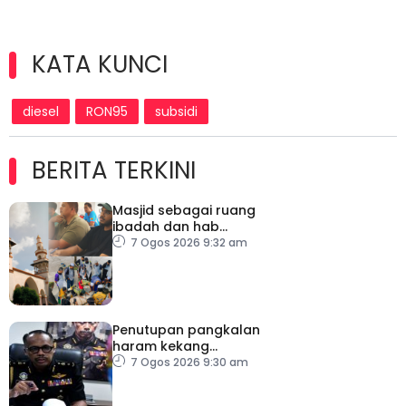
KATA KUNCI
diesel
RON95
subsidi
BERITA TERKINI
Masjid sebagai ruang
ibadah dan hab
kompetensi komuniti
7 Ogos 2026 9:32 am
Penutupan pangkalan
haram kekang
penyeludupan di
7 Ogos 2026 9:30 am
Kelantan