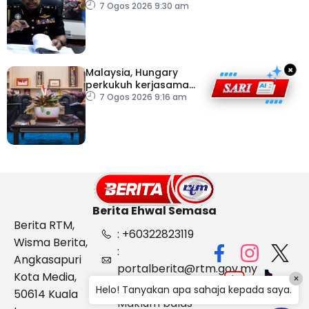
penyeludupan di
7 Ogos 2026 9:30 am
Kelantan
×
Malaysia, Hungary
perkukuh kerjasama
sektor pertanian
7 Ogos 2026 9:16 am
Berita Ehwal Semasa
Berita RTM,
: +60322823119
Wisma Berita,
:
Angkasapuri
portalberita@rtm.gov.my
Kota Media,
×
: Aduan &
Helo! Tanyakan apa sahaja kepada saya.
50614 Kuala
Maklum balas