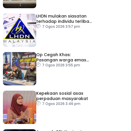
LHDN mulakan siasatan
terhadap individu terlibat
dalam Laporan RCI TH
7 Ogos 2026 3:57 pm
Op Cegah Khas:
Pasangan warga emas
antara 1,209 individu
7 Ogos 2026 3:55 pm
positif dadah
Kepekaan sosial asas
perpaduan masyarakat
7 Ogos 2026 3:46 pm