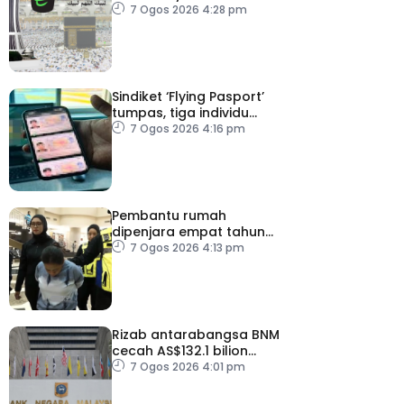
angka
7 Ogos 2026 4:28 pm
Sindiket ‘Flying Pasport’
tumpas, tiga individu
ditahan
7 Ogos 2026 4:16 pm
Pembantu rumah
dipenjara empat tahun
abai kanak-kanak hingga
7 Ogos 2026 4:13 pm
lemas
Rizab antarabangsa BNM
cecah AS$132.1 bilion
setakat Julai
7 Ogos 2026 4:01 pm