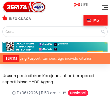
INFO CUACA
MS
ket ‘Flying Pasport’ tumpas, tiga individu ditahan
TERKINI
Pemban
Urusan pentadbiran Kerajaan Johor beroperasi
seperti biasa – YDP Agong
11/06/2026 | 11:50 am
Nasional