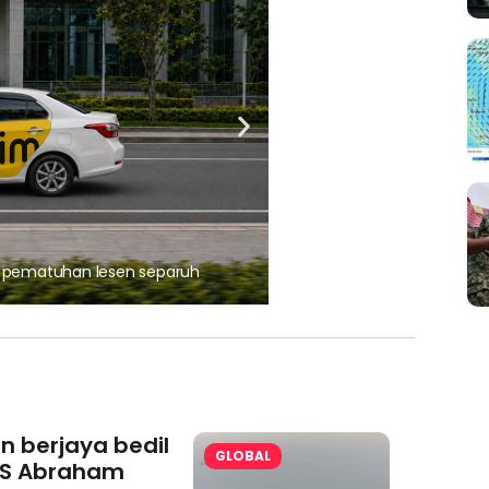
, pematuhan lesen separuh
Ajinomoto (Malaysia) Berh
aminoVITAL® Bersama Pemp
an berjaya bedil
GLOBAL
S Abraham