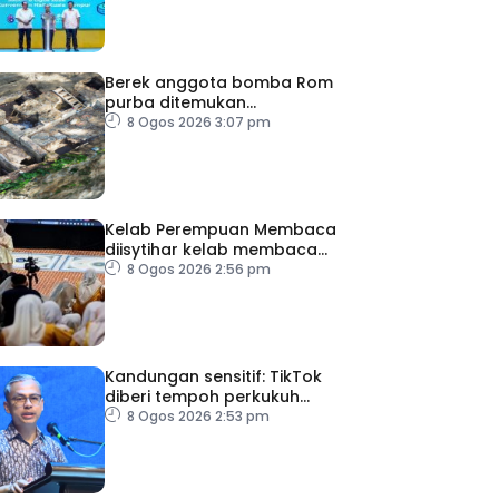
Berek anggota bomba Rom
purba ditemukan
berhampiran Colosseum
8 Ogos 2026 3:07 pm
Kelab Perempuan Membaca
diisytihar kelab membaca
terbesar di Malaysia
8 Ogos 2026 2:56 pm
Kandungan sensitif: TikTok
diberi tempoh perkukuh
sistem moderasi
8 Ogos 2026 2:53 pm