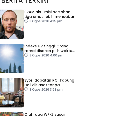
BERITA TERKINI
SRAM akui misi pertahan
tiga emas lebih mencabar
8 Ogos 2026 4:15 pm
Indeks UV tinggi: Orang
ramai disaran pilih waktu
sesuai untuk aktiviti luar
8 Ogos 2026 4:00 pm
Syor, dapatan RCI Tabung
Haji disiasat tanpa
kompromi – PM
8 Ogos 2026 3:53 pm
Olahraga WPKL sasar