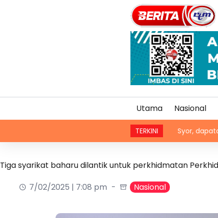
Utama
Nasional
aktu sesuai untuk aktiviti luar
Syor, dapatan RCI Tabung
TERKINI
Tiga syarikat baharu dilantik untuk perkhidmatan Perk
7/02/2025 | 7:08 pm
Nasional