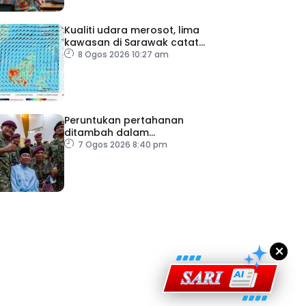
Kualiti udara merosot, lima
kawasan di Sarawak catat
IPU tidak sihat
8 Ogos 2026 10:27 am
Peruntukan pertahanan
ditambah dalam
Belanjawan 2027
7 Ogos 2026 8:40 pm
ad Perkasa SCORE Marathon 2026 Melalui Kerjasama
engaruh Larian Antarabangsa
×