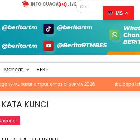
INFO CUACA
MS
Mandat
BES+
ar empat emas di SUKMA 2026
Ibu bapa lebih waspada l
KATA KUNCI
Nasional