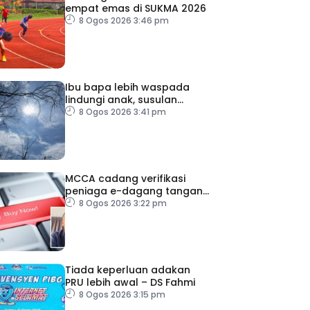
empat emas di SUKMA 2026
8 Ogos 2026 3:46 pm
Ibu bapa lebih waspada
lindungi anak, susulan
indeks UV sangat tinggi
8 Ogos 2026 3:41 pm
MCCA cadang verifikasi
peniaga e-dagang tangani
lambakan produk import
8 Ogos 2026 3:22 pm
Tiada keperluan adakan
PRU lebih awal – DS Fahmi
8 Ogos 2026 3:15 pm