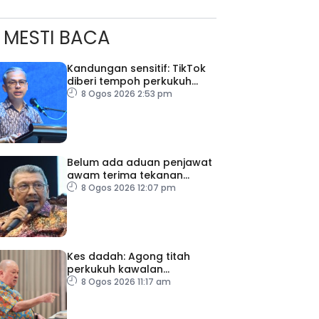
MESTI BACA
Kandungan sensitif: TikTok
diberi tempoh perkukuh
sistem moderasi
8 Ogos 2026 2:53 pm
Belum ada aduan penjawat
awam terima tekanan
daripada ahli politik
8 Ogos 2026 12:07 pm
Kes dadah: Agong titah
perkukuh kawalan
lapangan terbang, pintu
8 Ogos 2026 11:17 am
masuk negara