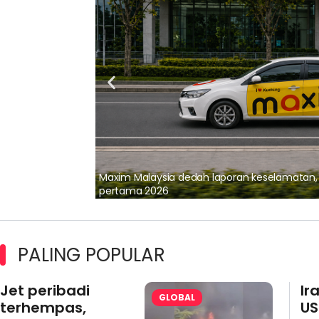
lalui Kerjasama
Maxim Malaysia dedah laporan keselamatan
pertama 2026
PALING POPULAR
Jet peribadi
Ir
GLOBAL
terhempas,
US