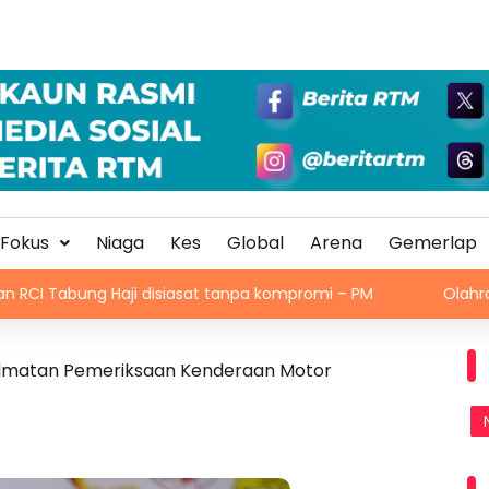
Fokus
Niaga
Kes
Global
Arena
Gemerlap
 Haji disiasat tanpa kompromi – PM
Olahraga WPKL sas
hidmatan Pemeriksaan Kenderaan Motor