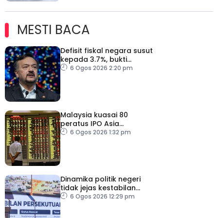
MESTI BACA
Defisit fiskal negara susut
kepada 3.7%, bukti
keyakinan pelabur masih
6 Ogos 2026 2:20 pm
kukuh
Malaysia kuasai 80
peratus IPO Asia
Tenggara, kumpul AS$1.4
6 Ogos 2026 1:32 pm
bilion separuh pertama
2026
Dinamika politik negeri
tidak jejas kestabilan
Kerajaan Perpaduan
6 Ogos 2026 12:29 pm
Persekutuan – TPM Zahid