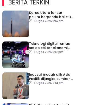
BERITA TERKINI
Korea Utara lancar
peluru berpandu balistik
jarak dekat ke arah Laut
6 Ogos 2026 8:14 pm
Jepun
Teknologi digital rentas
setiap sektor ekonomi
diperkasa seiring
6 Ogos 2026 8:10 pm
kemajuan inovasi
Industri mudah alih Asia
Pasifik dijangka sumbang
AS$1.4 trilion menjelang
6 Ogos 2026 7:51 pm
2030