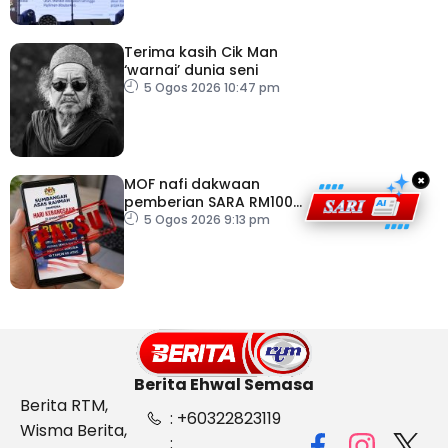
Terima kasih Cik Man
‘warnai’ dunia seni
5 Ogos 2026 10:47 pm
×
MOF nafi dakwaan
pemberian SARA RM100
sempena Hari
5 Ogos 2026 9:13 pm
Kebangsaan
Berita Ehwal Semasa
Berita RTM,
: +60322823119
Wisma Berita,
: