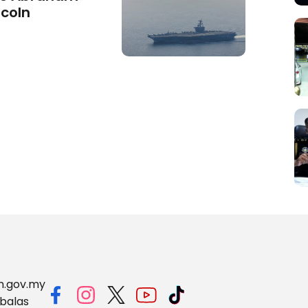
ncoln
m.gov.my
balas