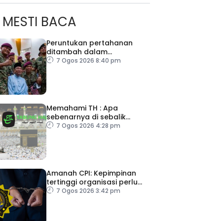
MESTI BACA
Peruntukan pertahanan
ditambah dalam
Belanjawan 2027
7 Ogos 2026 8:40 pm
Memahami TH : Apa
sebenarnya di sebalik
angka
7 Ogos 2026 4:28 pm
ad Perkasa SCORE Marathon 2026 Melalui Kerjasama
engaruh Larian Antarabangsa
Amanah CPI: Kepimpinan
tertinggi organisasi perlu
pacu reformasi radikal
7 Ogos 2026 3:42 pm