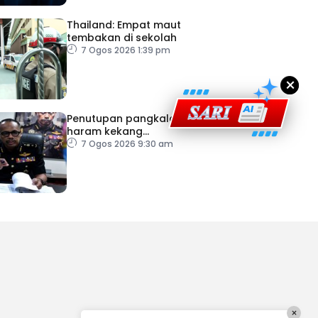
Thailand: Empat maut
tembakan di sekolah
7 Ogos 2026 1:39 pm
×
Penutupan pangkalan
haram kekang
penyeludupan di Kelantan
7 Ogos 2026 9:30 am
×