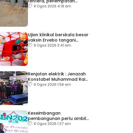
tentera, penempatan
pelarian
8 Ogos 2026 4:18 am
Ujian klinikal berskala besar
vaksin Ervebo tangani
wabak Ebola
8 Ogos 2026 3:41 am
Renjatan elektrik : Jenazah
Konstabel Muhammad Raimi
selamat dikebumikan
8 Ogos 2026 1:58 am
Keseimbangan
pembangunan perlu ambil
kira lokasi tumpuan
8 Ogos 2026 1:37 am