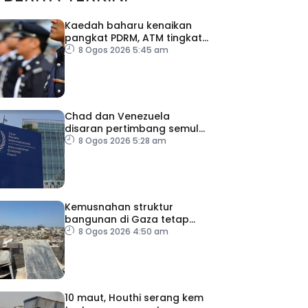
Kaedah baharu kenaikan
pangkat PDRM, ATM tingkat
profesionalisme, perkukuh
8 Ogos 2026 5:45 am
integriti
Chad dan Venezuela
disaran pertimbang semula
keputusan tarik diri
8 Ogos 2026 5:28 am
daripada ICC
Kemusnahan struktur
bangunan di Gaza tetap
catat peningkatan
8 Ogos 2026 4:50 am
10 maut, Houthi serang kem