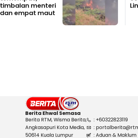
timbalan menteri
Li
dan empat maut
Berita Ehwal Semasa
Berita RTM, Wisma Berita,
: +60322823119
Angkasapuri Kota Media,
: portalberita@rt
50614 Kuala Lumpur
: Aduan & Maklum 