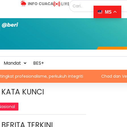
INFO CUACA
MS
Mandat
BES+
nalisme, perkukuh integriti
Chad dan Venezuela disara
KATA KUNCI
Nasional
BERITA TERKINI