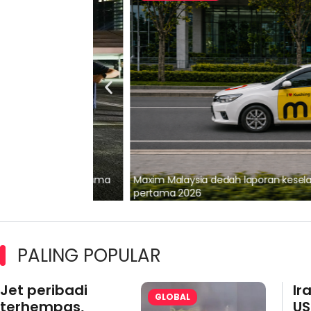
lalui Kerjasama
Maxim Malaysia dedah laporan keselamatan
pertama 2026
PALING POPULAR
Jet peribadi
Ir
GLOBAL
terhempas,
US