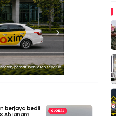
, pematuhan lesen separuh
Ajinomoto (Malaysia) Berh
aminoVITAL® Bersama Pemp
an berjaya bedil
GLOBAL
S Abraham