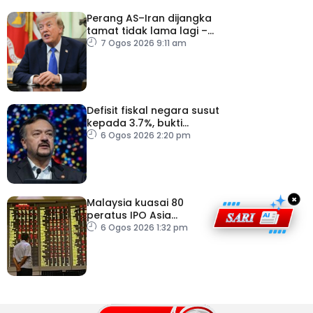
Perang AS–Iran dijangka
tamat tidak lama lagi –
Trump
7 Ogos 2026 9:11 am
Defisit fiskal negara susut
kepada 3.7%, bukti
keyakinan pelabur masih
6 Ogos 2026 2:20 pm
kukuh
×
Malaysia kuasai 80
peratus IPO Asia
Tenggara, kumpul AS$1.4
6 Ogos 2026 1:32 pm
bilion separuh pertama
2026