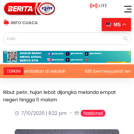
INFO CUACA
MS
ut tembakan di sekolah
TERKINI
KBS bermesyuarat secara mingg
Ribut petir, hujan lebat dijangka melanda empat
negeri hingga 11 malam
7/10/2025 | 9:22 pm
Nasional