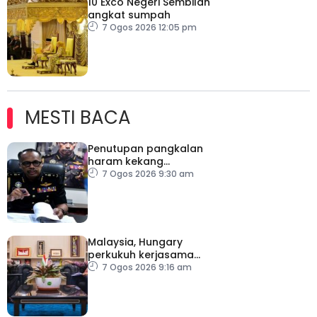
10 Exco Negeri Sembilan
angkat sumpah
7 Ogos 2026 12:05 pm
MESTI BACA
Penutupan pangkalan
haram kekang
penyeludupan di
7 Ogos 2026 9:30 am
Kelantan
Malaysia, Hungary
perkukuh kerjasama
sektor pertanian
7 Ogos 2026 9:16 am