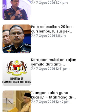
pastikan persiapan F1
7 Ogos 2026 1:24 pm
lancar
Polis selesaikan 20 kes
curi lembu, 10 suspek
diberkas
7 Ogos 2026 1:11 pm
Kerajaan mulakan kajian
semula duti anti-
lambakan import
7 Ogos 2026 12:51 pm
gegelung keluli dari
China, Vietnam
“Jangan salah guna
kuasa,” – titah Yang di-
Pertuan Besar Negeri
7 Ogos 2026 12:42 pm
Sembilan kepada Exco
baharu