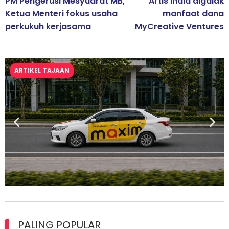
PM Pengerusi Mesyuarat MB,
Artis India digalak
Ketua Menteri fokus usaha
manfaat dana
perkukuh kerjasama
MyCreative Ventures
ARTIKEL TAJAAN
Maxim Malaysia dedah laporan keselamatan, pematuhan
lesen separuh pertama 2026
PALING POPULAR