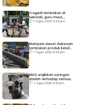
Tragedi tembakan di
sekolah, guru maut,
pelajar bunuh diri
7 Ogos 2026 12:34 pm
Malaysia siasat dakwaan
lambakan produk keluli
dari China, Taiwan dan
7 Ogos 2026 12:26 pm
Vietnam
MAG wajibkan saringan
dadah terhadap semua
juruterbang
7 Ogos 2026 12:16 pm