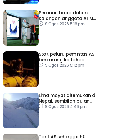
Peranan bapa dalam
kalangan anggota ATM
perlu terus diperkasa –
9 Ogos 2026 5:16 pm
Wan Azizah
Stok peluru pemintas AS
berkurang ke tahap
membimbangkan
9 Ogos 2026 5:12 pm
Lima mayat ditemukan di
Nepal, sembilan bulan
selepas runtuhan salji
9 Ogos 2026 4:46 pm
Tarif AS sehingga 50