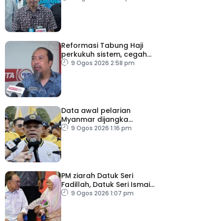
SPR – Datuk Seri Fahmi
Reformasi Tabung Haji
perkukuh sistem, cegah
kesilapan berulang
9 Ogos 2026 2:58 pm
Data awal pelarian
Myanmar dijangka
diperoleh suku keempat
9 Ogos 2026 1:16 pm
2026
PM ziarah Datuk Seri
Fadillah, Datuk Seri Ismail
Sabri di IJN
9 Ogos 2026 1:07 pm