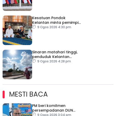
Kesatuan Pondok
Kelantan minta pemimpin
politik lebih berhemah
9 Ogos 2026 4:30 pm
keluar kenyataan
Sinaran matahari tinggi,
penduduk Kelantan
hadkan aktiviti luar
9 Ogos 2026 4:28 pm
MESTI BACA
PM beri komitmen
persempadanan DUN
Sarawak, minta laporan
9 Ogos 2026 3:04 pm