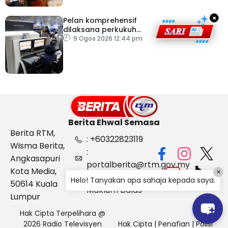
×
Pelan komprehensif
dilaksana perkukuh
keselamatan
9 Ogos 2026 12:44 pm
pemeriksaan bagasi di
KLIA
Berita Ehwal Semasa
Berita RTM,
: +60322823119
Wisma Berita,
:
Angkasapuri
portalberita@rtm.gov.my
Kota Media,
×
: Aduan &
Helo! Tanyakan apa sahaja kepada saya.
50614 Kuala
Maklum balas
Lumpur
Hak Cipta Terpelihara @
2026 Radio Televisyen
Hak Cipta
|
Penafian
|
Polisi