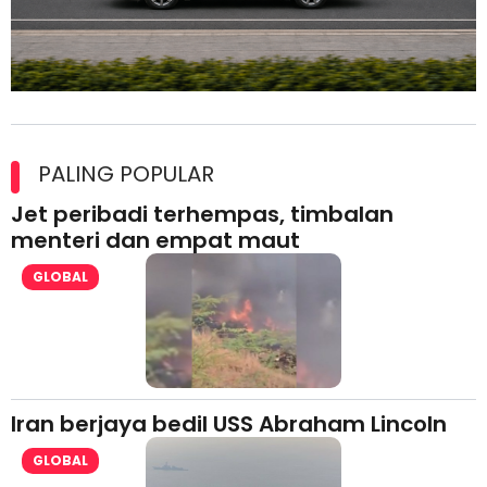
Maxim Malaysia dedah laporan keselamatan, pematuhan
lesen separuh pertama 2026
PALING POPULAR
Jet peribadi terhempas, timbalan
menteri dan empat maut
GLOBAL
Iran berjaya bedil USS Abraham Lincoln
GLOBAL