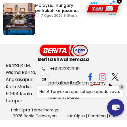
×
Malaysia, Hungary
perkukuh kerjasama
sektor pertanian
7 Ogos 2026 9:16 am
Berita Ehwal Semasa
Berita RTM,
: +60322823119
Wisma Berita,
:
Angkasapuri
portalberita@rtm.gov.my
Kota Media,
×
: Aduan &
Helo! Tanyakan apa sahaja kepada saya.
50614 Kuala
Maklum balas
Lumpur
Hak Cipta Terpelihara @
2026 Radio Televisyen
Hak Cipta
|
Penafian
|
Polisi
Malaysia, Berita Ehwal
Keselamatan