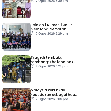
Pelancongan Negeri
7 Ogos 2026 6:39 pm
P.Pinang
Jelajah 1 Rumah 1 Jalur
Gemilang: Semarak
semangat patriotisme
7 Ogos 2026 6:29 pm
rakyat
Tragedi tembakan
rambang: Thailand bakal
umum pelan tindakan
7 Ogos 2026 6:23 pm
kesihatan mental
Malaysia kukuhkan
kedudukan sebagai hab
acara perniagaan
7 Ogos 2026 6:09 pm
antarabangsa