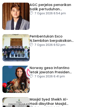
AGC perjelas penarikan
balik pertuduhan
terhadap Nicky Liow
7 Ogos 2026 6:54 pm
Pembentukan Exco
N.Sembilan berpaksikan
cekap, integriti dan kerja
7 Ogos 2026 6:52 pm
berpasukan – MB
Norway gesa Infantino
letak jawatan Presiden
FIFA
7 Ogos 2026 6:41 pm
Masjid Syed Sheikh Al-
Hadi diisytihar Masjid