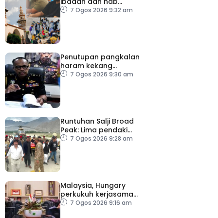
ibadah dan hab
kompetensi komuniti
7 Ogos 2026 9:32 am
Penutupan pangkalan
haram kekang
penyeludupan di
7 Ogos 2026 9:30 am
Kelantan
Runtuhan Salji Broad
Peak: Lima pendaki
terkorban diberi
7 Ogos 2026 9:28 am
penghormatan terakhir
Malaysia, Hungary
perkukuh kerjasama
sektor pertanian
7 Ogos 2026 9:16 am