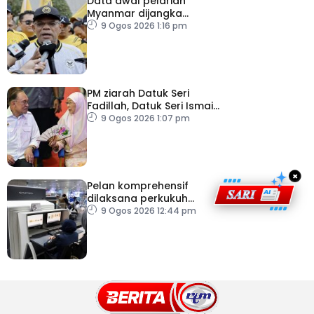
Data awal pelarian
Myanmar dijangka
diperoleh suku keempat
9 Ogos 2026 1:16 pm
2026
PM ziarah Datuk Seri
Fadillah, Datuk Seri Ismail
Sabri di IJN
9 Ogos 2026 1:07 pm
×
Pelan komprehensif
dilaksana perkukuh
keselamatan
9 Ogos 2026 12:44 pm
pemeriksaan bagasi di
KLIA