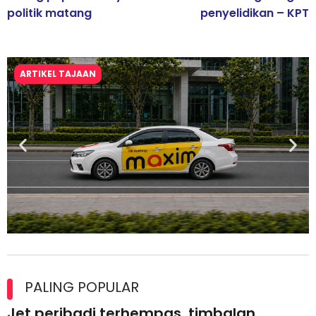
politik matang
penyelidikan – KPT
ARTIKEL TAJAAN
Maxim Malaysia dedah laporan keselamatan, pematuhan
lesen separuh pertama 2026
PALING POPULAR
Jet peribadi terhempas, timbalan