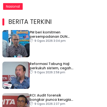
Nasional
BERITA TERKINI
PM beri komitmen
persempadanan DUN
Sarawak, minta laporan
9 Ogos 2026 3:04 pm
SPR – Datuk Seri Fahmi
Reformasi Tabung Haji
perkukuh sistem, cegah
kesilapan berulang
9 Ogos 2026 2:58 pm
RCI: Audit forensik
bongkar punca kerugian,
kelemahan tadbir urus TH
9 Ogos 2026 2:37 pm