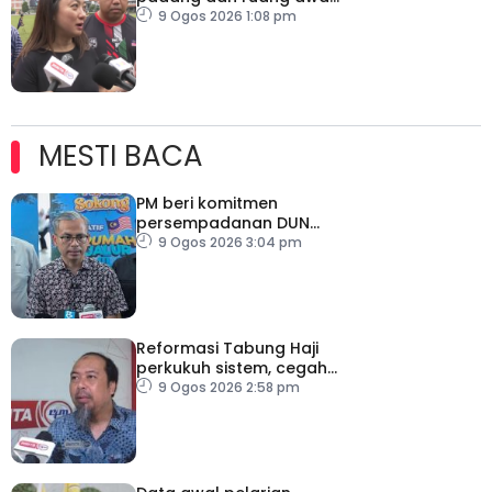
untuk semua golongan
9 Ogos 2026 1:08 pm
MESTI BACA
PM beri komitmen
persempadanan DUN
Sarawak, minta laporan
9 Ogos 2026 3:04 pm
SPR – Datuk Seri Fahmi
Reformasi Tabung Haji
perkukuh sistem, cegah
kesilapan berulang
9 Ogos 2026 2:58 pm