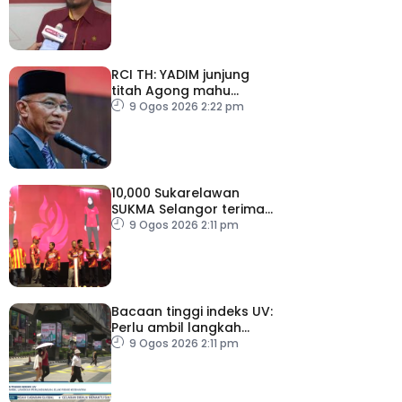
RCI TH: YADIM junjung
titah Agong mahu
siasatan tanpa
9 Ogos 2026 2:22 pm
kompromi
10,000 Sukarelawan
SUKMA Selangor terima
elaun RM100 sehari
9 Ogos 2026 2:11 pm
Bacaan tinggi indeks UV:
Perlu ambil langkah
perlindungan, elak risiko
9 Ogos 2026 2:11 pm
kesihatan