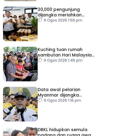
30,000 pengunjung
dijangka meriahkan
Karnival Jom Makan Ipoh
9 Ogos 2026 1:56 pm
2026
Kuching tuan rumah
sambutan Hari Malaysia
2026
9 Ogos 2026 1:45 pm
Data awal pelarian
Myanmar dijangka
diperoleh suku keempat
9 Ogos 2026 1:16 pm
2026
DBKL hidupkan semula
padang dan ruang awam