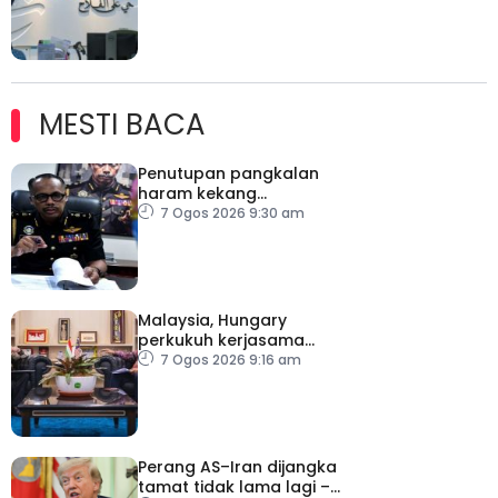
syor RCI – Pakar Ekonomi
MESTI BACA
Penutupan pangkalan
haram kekang
penyeludupan di
7 Ogos 2026 9:30 am
Kelantan
Malaysia, Hungary
perkukuh kerjasama
sektor pertanian
7 Ogos 2026 9:16 am
Perang AS–Iran dijangka
tamat tidak lama lagi –