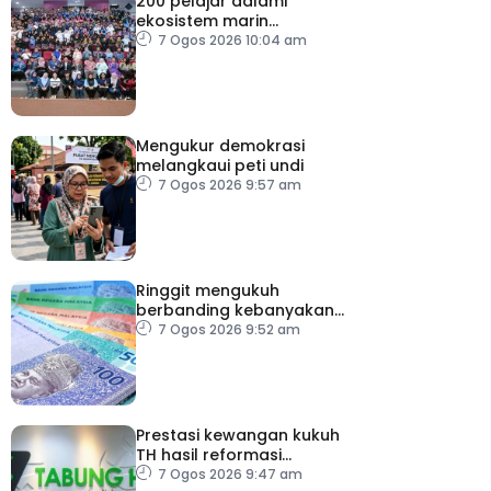
200 pelajar dalami
ekosistem marin
menerusi Blue School
7 Ogos 2026 10:04 am
Malaysia
Mengukur demokrasi
melangkaui peti undi
7 Ogos 2026 9:57 am
Ringgit mengukuh
berbanding kebanyakan
mata wang utama, stabil
7 Ogos 2026 9:52 am
dengan dolar AS
Prestasi kewangan kukuh
TH hasil reformasi
institusi, pelaksanaan
7 Ogos 2026 9:47 am