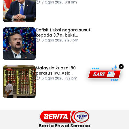
Trump
7 Ogos 2026 9:11 am
Defisit fiskal negara susut
kepada 3.7%, bukti
keyakinan pelabur masih
6 Ogos 2026 2:20 pm
kukuh
×
Malaysia kuasai 80
peratus IPO Asia
Tenggara, kumpul AS$1.4
6 Ogos 2026 1:32 pm
bilion separuh pertama
2026
Berita Ehwal Semasa