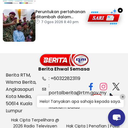
×
Peruntukan pertahanan
ditambah dalam
Belanjawan 2027
7 Ogos 2026 8:40 pm
Berita Ehwal Semasa
Berita RTM,
: +60322823119
Wisma Berita,
:
Angkasapuri
portalberita@rtm.gov.my
Kota Media,
×
: Aduan &
Helo! Tanyakan apa sahaja kepada saya.
50614 Kuala
Maklum balas
Lumpur
Hak Cipta Terpelihara @
2026 Radio Televisyen
Hak Cipta
|
Penafian
|
Polisi