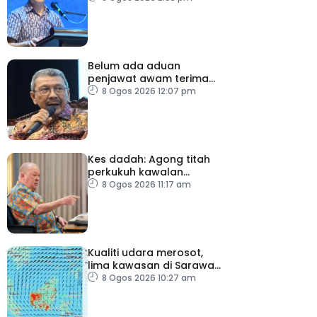
moderasi
Belum ada aduan
penjawat awam terima
tekanan daripada ahli
8 Ogos 2026 12:07 pm
politik
Kes dadah: Agong titah
perkukuh kawalan
lapangan terbang, pintu
8 Ogos 2026 11:17 am
masuk negara
Kualiti udara merosot,
lima kawasan di Sarawak
catat IPU tidak sihat
8 Ogos 2026 10:27 am