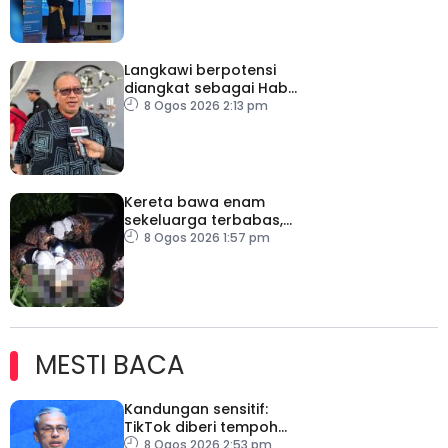
Langkawi berpotensi
diangkat sebagai Hab
Digital Art Nomad tahun
8 Ogos 2026 2:13 pm
depan
Kereta bawa enam
sekeluarga terbabas,
pemandu maut
8 Ogos 2026 1:57 pm
MESTI BACA
Kandungan sensitif:
TikTok diberi tempoh
perkukuh sistem
8 Ogos 2026 2:53 pm