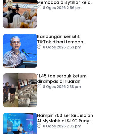
Membaca diisytihar kelab
membaca terbesar di
8 Ogos 2026 2:56 pm
Malaysia
Kandungan sensitif:
TikTok diberi tempoh
perkukuh sistem
8 Ogos 2026 2:53 pm
moderasi
11.45 tan serbuk ketum
dirampas di Tuaran
8 Ogos 2026 2:38 pm
Hampir 700 sertai Jelajah
AI MyMahir di SJKC Puay
Chai 2, terbesar setakat
8 Ogos 2026 2:35 pm
ini