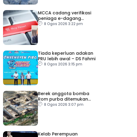
MCCA cadang verifikasi
peniaga e-dagang
tangani lambakan
8 Ogos 2026 3:22 pm
produk import
Tiada keperluan adakan
PRU lebih awal – DS Fahmi
8 Ogos 2026 3:15 pm
Berek anggota bomba
Rom purba ditemukan
berhampiran Colosseum
8 Ogos 2026 3:07 pm
Kelab Perempuan