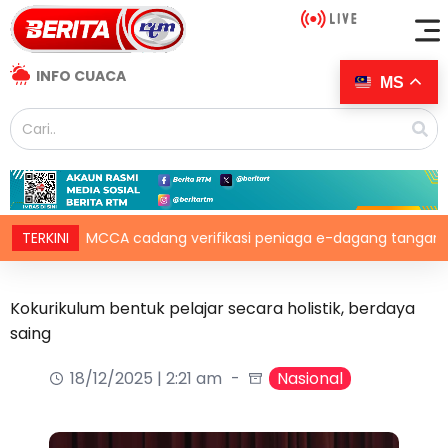
INFO CUACA
MS
TERKINI
MCCA cadang verifikasi peniaga e-dagang tangani lambak
Kokurikulum bentuk pelajar secara holistik, berdaya
saing
18/12/2025 | 2:21 am
Nasional