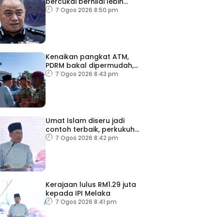
bercukai bernilai lebih
RM64,000 dirampas polis
7 Ogos 2026 8:50 pm
Perak
Kenaikan pangkat ATM,
PDRM bakal dipermudah,
dipercepat
7 Ogos 2026 8:43 pm
Umat Islam diseru jadi
contoh terbaik, perkukuh
keharmonian
7 Ogos 2026 8:42 pm
Kerajaan lulus RM1.29 juta
kepada IPI Melaka
7 Ogos 2026 8:41 pm