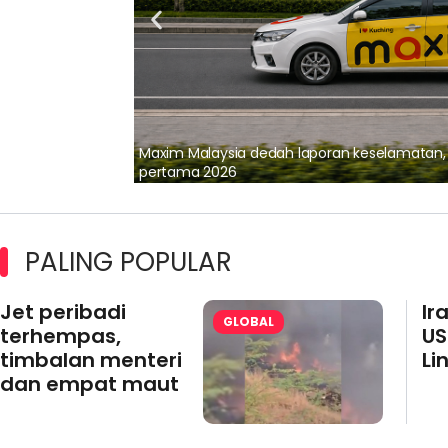
lalui Kerjasama
Maxim Malaysia dedah laporan keselamatan
pertama 2026
PALING POPULAR
Jet peribadi
Ir
GLOBAL
terhempas,
US
timbalan menteri
Li
dan empat maut