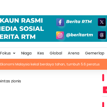
Fokus
Niaga
Kes
Global
Arena
Gemerlap
laysia kekal berdaya tahan, tumbuh 5.6 peratus
Malays
intas zionis