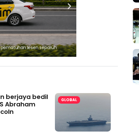
, pematuhan lesen separuh
Ajinomoto (Malaysia) Berh
aminoVITAL® Bersama Pemp
an berjaya bedil
GLOBAL
S Abraham
ncoln