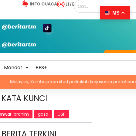
INFO CUACA
MS
Mandat
BES+
ia, Kemboja komited perkukuh kerjasama pertahanan
L
KATA KUNCI
anwar ibrahim
gaza
GSF
BERITA TERKINI