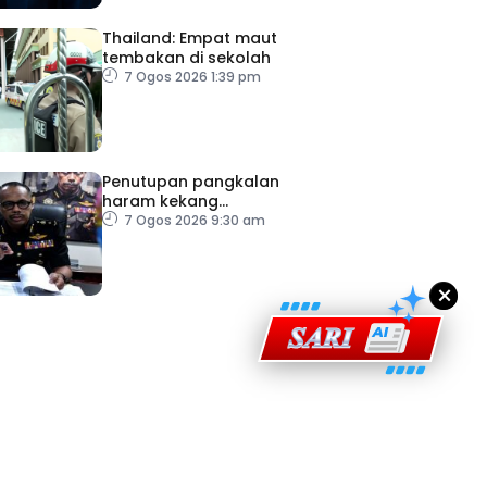
Thailand: Empat maut
tembakan di sekolah
7 Ogos 2026 1:39 pm
ad Perkasa SCORE Marathon 2026 Melalui Kerjasama
Penutupan pangkalan
engaruh Larian Antarabangsa
haram kekang
penyeludupan di Kelantan
7 Ogos 2026 9:30 am
×