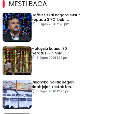
MESTI BACA
Defisit fiskal negara susut
kepada 3.7%, bukti
keyakinan pelabur masih
6 Ogos 2026 2:20 pm
kukuh
Malaysia kuasai 80
peratus IPO Asia
Tenggara, kumpul AS$1.4
6 Ogos 2026 1:32 pm
bilion separuh pertama
2026
Dinamika politik negeri
tidak jejas kestabilan
Kerajaan Perpaduan
6 Ogos 2026 12:29 pm
Persekutuan – TPM Zahid