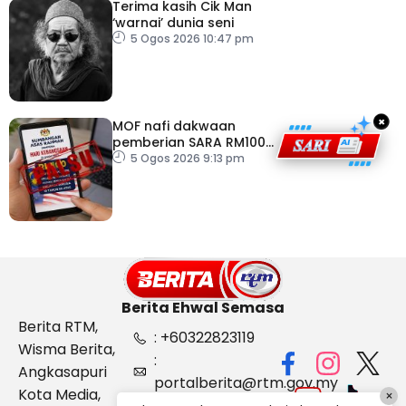
Terima kasih Cik Man
‘warnai’ dunia seni
5 Ogos 2026 10:47 pm
×
MOF nafi dakwaan
pemberian SARA RM100
sempena Hari
5 Ogos 2026 9:13 pm
Kebangsaan
Berita Ehwal Semasa
Berita RTM,
: +60322823119
Wisma Berita,
:
Angkasapuri
portalberita@rtm.gov.my
Kota Media,
×
: Aduan &