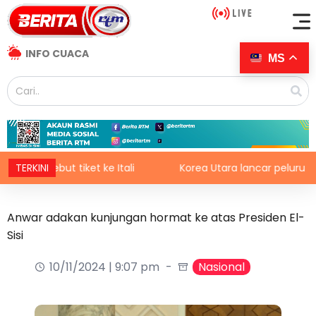
INFO CUACA
MS
rebut tiket ke Itali
TERKINI
Korea Utara lancar peluru berpandu 
Anwar adakan kunjungan hormat ke atas Presiden El-
Sisi
10/11/2024 | 9:07 pm
Nasional