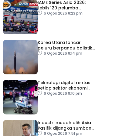
IAME Series Asia 2026:
Lebih 120 pelumba
antarabangsa berentap
6 Ogos 2026 8:23 pm
rebut tiket ke Itali
Korea Utara lancar
peluru berpandu balistik
jarak dekat ke arah Laut
6 Ogos 2026 8:14 pm
Jepun
Teknologi digital rentas
setiap sektor ekonomi
diperkasa seiring
6 Ogos 2026 8:10 pm
kemajuan inovasi
Industri mudah alih Asia
Pasifik dijangka sumbang
AS$1.4 trilion menjelang
6 Ogos 2026 7:51 pm