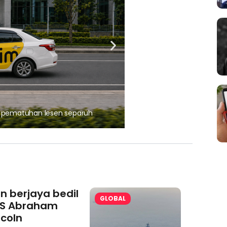
, pematuhan lesen separuh
Ajinomoto (Malaysia) Berh
aminoVITAL® Bersama Pemp
an berjaya bedil
GLOBAL
S Abraham
ncoln