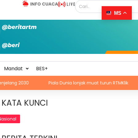
INFO CUACA
MS
Mandat
BES+
Piala Dunia lonjak muat turun RTMKlik
Momentu
KATA KUNCI
Nasional