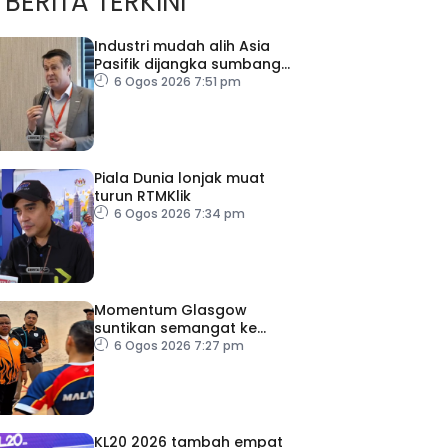
BERITA TERKINI
Industri mudah alih Asia
Pasifik dijangka sumbang
AS$1.4 trilion menjelang
6 Ogos 2026 7:51 pm
2030
Piala Dunia lonjak muat
turun RTMKlik
6 Ogos 2026 7:34 pm
Momentum Glasgow
suntikan semangat ke
Sukan Asia 2026
6 Ogos 2026 7:27 pm
KL20 2026 tambah empat