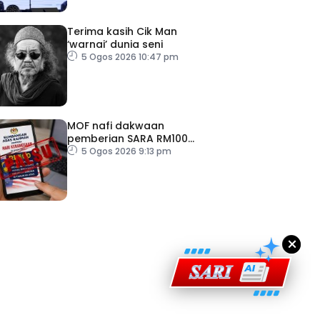
Terima kasih Cik Man
‘warnai’ dunia seni
5 Ogos 2026 10:47 pm
MOF nafi dakwaan
pemberian SARA RM100
sempena Hari Kebangsaan
5 Ogos 2026 9:13 pm
ad Perkasa SCORE Marathon 2026 Melalui Kerjasama
engaruh Larian Antarabangsa
×