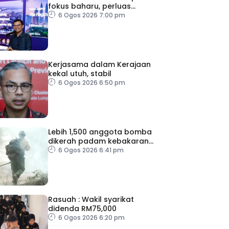
fokus baharu, perluas
tumpuan ke lapan sektor
6 Ogos 2026 7:00 pm
Kerjasama dalam Kerajaan
kekal utuh, stabil
6 Ogos 2026 6:50 pm
Lebih 1,500 anggota bomba
dikerah padam kebakaran
di Washington
6 Ogos 2026 6:41 pm
Rasuah : Wakil syarikat
didenda RM75,000
6 Ogos 2026 6:20 pm