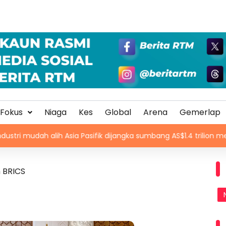
Fokus
Niaga
Kes
Global
Arena
Gemerlap
alih Asia Pasifik dijangka sumbang AS$1.4 trilion menjelang 2030
 BRICS