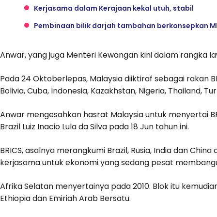
Kerjasama dalam Kerajaan kekal utuh, stabil
Pembinaan bilik darjah tambahan berkonsepkan MPS d
Anwar, yang juga Menteri Kewangan kini dalam rangka la
Pada 24 Oktoberlepas, Malaysia diiktiraf sebagai rakan BRI
Bolivia, Cuba, Indonesia, Kazakhstan, Nigeria, Thailand, T
Anwar mengesahkan hasrat Malaysia untuk menyertai B
Brazil Luiz Inacio Lula da Silva pada 18 Jun tahun ini.
BRICS, asalnya merangkumi Brazil, Rusia, India dan Chin
kerjasama untuk ekonomi yang sedang pesat membang
Afrika Selatan menyertainya pada 2010. Blok itu kemudi
Ethiopia dan Emiriah Arab Bersatu.