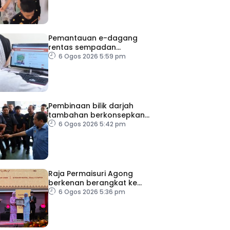
Pemantauan e-dagang
rentas sempadan
diperketat, pastikan
6 Ogos 2026 5:59 pm
persaingan adil
Pembinaan bilik darjah
tambahan berkonsepkan
MPS di sekolah terpilih,
6 Ogos 2026 5:42 pm
dijangka siap ikut jadual
Raja Permaisuri Agong
berkenan berangkat ke
Majlis Anugerah Sastera
6 Ogos 2026 5:36 pm
Negara Ke-16