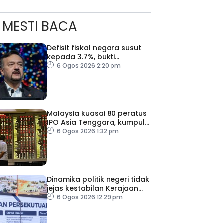
MESTI BACA
Defisit fiskal negara susut
kepada 3.7%, bukti
keyakinan pelabur masih
6 Ogos 2026 2:20 pm
kukuh
Malaysia kuasai 80 peratus
IPO Asia Tenggara, kumpul
AS$1.4 bilion separuh
6 Ogos 2026 1:32 pm
pertama 2026
Dinamika politik negeri tidak
jejas kestabilan Kerajaan
Perpaduan Persekutuan –
6 Ogos 2026 12:29 pm
TPM Zahid