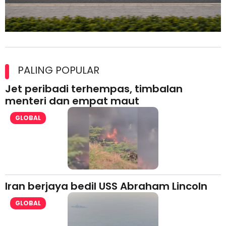
Maxim Malaysia dedah laporan keselamatan, pematuhan
lesen separuh pertama 2026
PALING POPULAR
Jet peribadi terhempas, timbalan
menteri dan empat maut
GLOBAL
Iran berjaya bedil USS Abraham Lincoln
GLOBAL