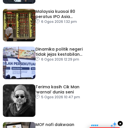
Malaysia kuasai 80
peratus IPO Asia
Tenggara, kumpul AS$1.4
6 Ogos 2026 1:32 pm
bilion separuh pertama
2026
Dinamika politik negeri
tidak jejas kestabilan
Kerajaan Perpaduan
6 Ogos 2026 12:29 pm
Persekutuan – TPM Zahid
Terima kasih Cik Man
‘warnai’ dunia seni
5 Ogos 2026 10:47 pm
×
MOF nafi dakwaan