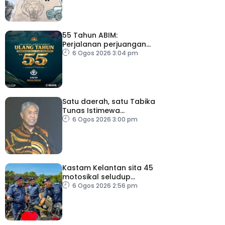
55 Tahun ABIM:
Perjalanan perjuangan
berteraskan jati diri
6 Ogos 2026 3:04 pm
harakah Islamiah – PM
Satu daerah, satu Tabika
Tunas Istimewa
menjelang 2027 – TPM
6 Ogos 2026 3:00 pm
Zahid
Kastam Kelantan sita 45
motosikal seludup
bernilai RM3.6 juta
6 Ogos 2026 2:56 pm