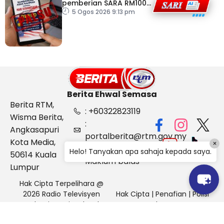
pemberian SARA RM100
sempena Hari
5 Ogos 2026 9:13 pm
Kebangsaan
Berita Ehwal Semasa
Berita RTM,
: +60322823119
Wisma Berita,
:
Angkasapuri
portalberita@rtm.gov.my
Kota Media,
×
: Aduan &
Helo! Tanyakan apa sahaja kepada saya.
50614 Kuala
Maklum balas
Lumpur
Hak Cipta Terpelihara @
2026 Radio Televisyen
Hak Cipta
|
Penafian
|
Polisi
Malaysia, Berita Ehwal
Keselamatan
Semasa (BES)