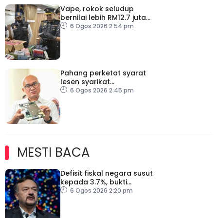
Vape, rokok seludup
bernilai lebih RM12.7 juta
dirampas di Selangor
6 Ogos 2026 2:54 pm
Pahang perketat syarat
lesen syarikat
telekomunikasi, bendung
6 Ogos 2026 2:45 pm
vandalisme dan kecurian
MESTI BACA
Defisit fiskal negara susut
kepada 3.7%, bukti
keyakinan pelabur masih
6 Ogos 2026 2:20 pm
kukuh