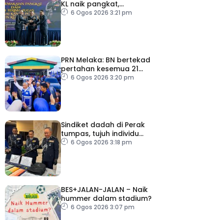
KL naik pangkat,
perkukuh kepimpinan
6 Ogos 2026 3:21 pm
pasukan
PRN Melaka: BN bertekad
pertahan kesemua 21
kerusi, terbuka sebarang
6 Ogos 2026 3:20 pm
rundingan
Sindiket dadah di Perak
tumpas, tujuh individu
ditahan
6 Ogos 2026 3:18 pm
BES+JALAN-JALAN – Naik
hummer dalam stadium?
6 Ogos 2026 3:07 pm