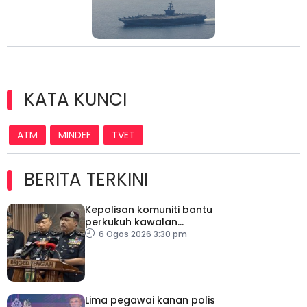
KATA KUNCI
ATM
MINDEF
TVET
BERITA TERKINI
Kepolisan komuniti bantu
perkukuh kawalan
sempadan, kekang
6 Ogos 2026 3:30 pm
penyeludupan
Lima pegawai kanan polis