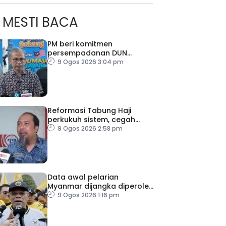
MESTI BACA
PM beri komitmen
persempadanan DUN
Sarawak, minta laporan SPR
9 Ogos 2026 3:04 pm
– Datuk Seri Fahmi
Reformasi Tabung Haji
perkukuh sistem, cegah
kesilapan berulang
9 Ogos 2026 2:58 pm
Data awal pelarian
Myanmar dijangka diperoleh
suku keempat 2026
9 Ogos 2026 1:16 pm