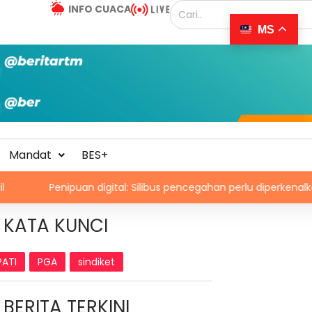
INFO CUACA
MS
Mandat
BES+
nipuan digital: Silibus pencegahan perlu diperkenalkan – PPIM
KATA KUNCI
PATI
PGA
sindiket
BERITA TERKINI