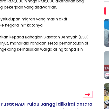
ara RM3,000 hingga RM6,000 dikenakan bagi
ng pekerjaan yang ditawarkan.
nyeludupan migran yang masih aktif
 negara ini,” katanya.
kan kepada Bahagian Siasatan Jenayah (BSJ)
 lanjut, manakala rondaan serta pemantauan di
gekang kemasukan warga asing tanpa izin.
Pusat NADI Pulau Banggi diiktiraf antara