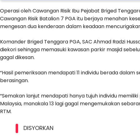
Operasi oleh Cawangan Risik Ibu Pejabat Briged Tengg
Cawangan Risik Batalion 7 PGA itu berjaya menahan kese
mengesan dua kenderaan dalam keadaan mencurigakan k
Komander Briged Tenggara PGA, SAC Ahmad Radzi Hussa
diekori sehingga memasuki kawasan parkir masjid sebel
gagal dikesan.
“Hasil pemeriksaan mendapati 11 individu berada dalam
berasingan.
“Semakan lanjut mendapati hanya tujuh individu memilik
Malaysia, manakala 13 lagi gagal mengemukakan sebara
RTM.
DISYORKAN