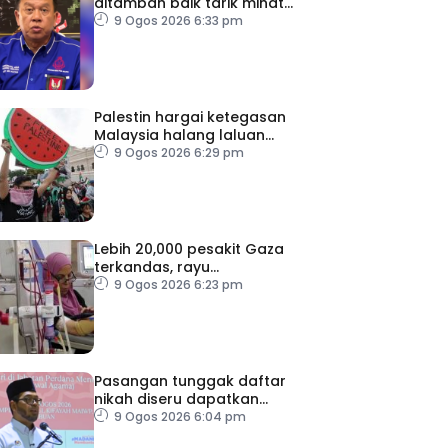
ditambah baik tarik minat
belia orang asli
9 Ogos 2026 6:33 pm
Palestin hargai ketegasan
Malaysia halang laluan
transit ke Israel
9 Ogos 2026 6:29 pm
Lebih 20,000 pesakit Gaza
terkandas, rayu
pemindahan segera
9 Ogos 2026 6:23 pm
Pasangan tunggak daftar
nikah diseru dapatkan
khidmat nasihat
9 Ogos 2026 6:04 pm