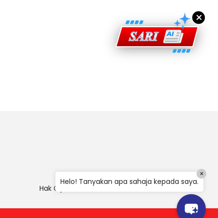
×
×
Helo! Tanyakan apa sahaja kepada saya.
Hak Cipta
|
Penafian
|
Polisi Keselamatan