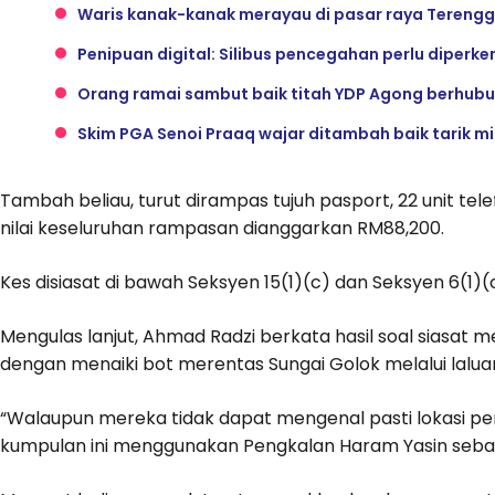
Waris kanak-kanak merayau di pasar raya Terengg
Penipuan digital: Silibus pencegahan perlu diperke
Orang ramai sambut baik titah YDP Agong berhubu
Skim PGA Senoi Praaq wajar ditambah baik tarik min
Tambah beliau, turut dirampas tujuh pasport, 22 unit te
nilai keseluruhan rampasan dianggarkan RM88,200.
Kes disiasat di bawah Seksyen 15(1)(c) dan Seksyen 6(1)(
Mengulas lanjut, Ahmad Radzi berkata hasil soal siasat
dengan menaiki bot merentas Sungai Golok melalui lalu
“Walaupun mereka tidak dapat mengenal pasti lokasi pe
kumpulan ini menggunakan Pengkalan Haram Yasin sebaga