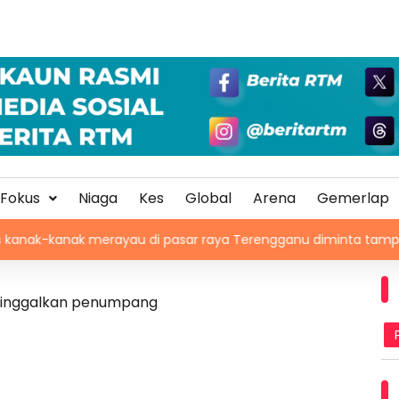
Fokus
Niaga
Kes
Global
Arena
Gemerlap
k merayau di pasar raya Terengganu diminta tampil
Pe
i tinggalkan penumpang