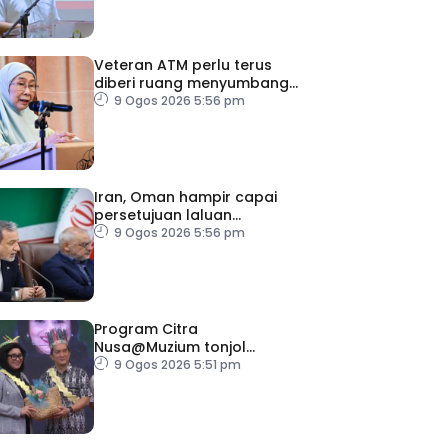
Veteran ATM perlu terus
diberi ruang menyumbang
kepada negara – Wan
9 Ogos 2026 5:56 pm
Azizah
Iran, Oman hampir capai
persetujuan laluan
perkapalan sementara
9 Ogos 2026 5:56 pm
Program Citra
Nusa@Muzium tonjol
keunikan budaya orang asli
9 Ogos 2026 5:51 pm