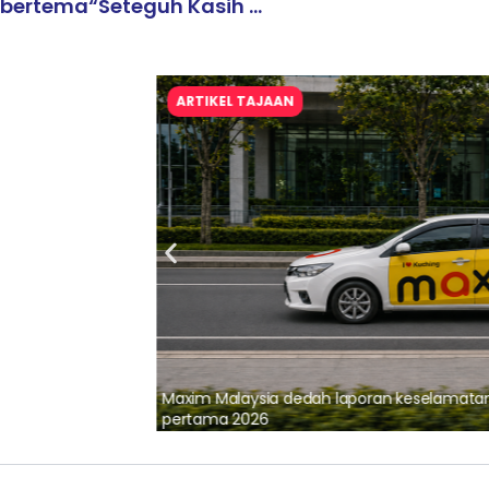
bertema“Seteguh Kasih ...
ARTIKEL TAJAAN
lalui Kerjasama
Maxim Malaysia dedah laporan keselamatan
pertama 2026