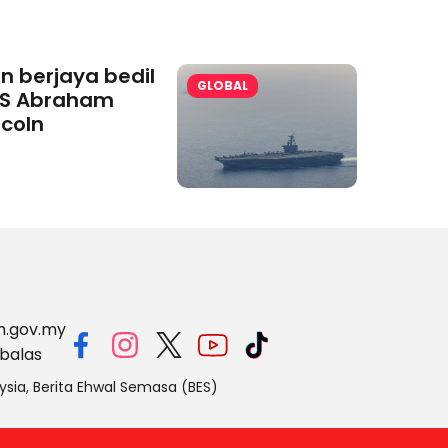
an berjaya bedil
GLOBAL
S Abraham
ncoln
m.gov.my
balas
ysia, Berita Ehwal Semasa (BES)