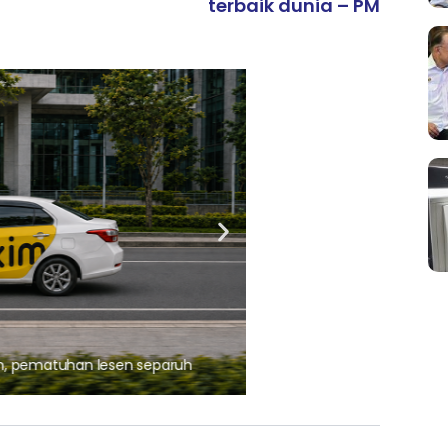
terbaik dunia – PM
ARTIKEL TAJAAN
, pematuhan lesen separuh
Ajinomoto (Malaysia) Berh
aminoVITAL® Bersama Pemp