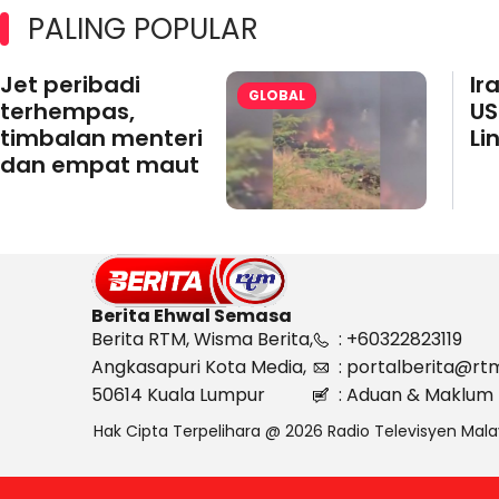
PALING POPULAR
Jet peribadi
Ir
GLOBAL
terhempas,
US
timbalan menteri
Li
dan empat maut
Berita Ehwal Semasa
Berita RTM, Wisma Berita,
: +60322823119
Angkasapuri Kota Media,
: portalberita@rt
50614 Kuala Lumpur
: Aduan & Maklum 
Hak Cipta Terpelihara @ 2026 Radio Televisyen Mala