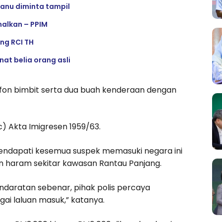
anu diminta tampil
nalkan – PPIM
ng RCI TH
at belia orang asli
lefon bimbit serta dua buah kenderaan dengan
c) Akta Imigresen 1959/63.
 mendapati kesemua suspek memasuki negara ini
an haram sekitar kawasan Rantau Panjang.
ndaratan sebenar, pihak polis percaya
i laluan masuk,” katanya.