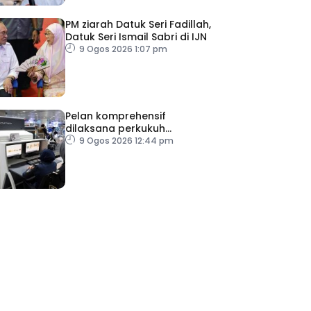
PM ziarah Datuk Seri Fadillah,
Datuk Seri Ismail Sabri di IJN
9 Ogos 2026 1:07 pm
Pelan komprehensif
dilaksana perkukuh
keselamatan pemeriksaan
9 Ogos 2026 12:44 pm
bagasi di KLIA
ad Perkasa SCORE Marathon 2026 Melalui Kerjasama
engaruh Larian Antarabangsa