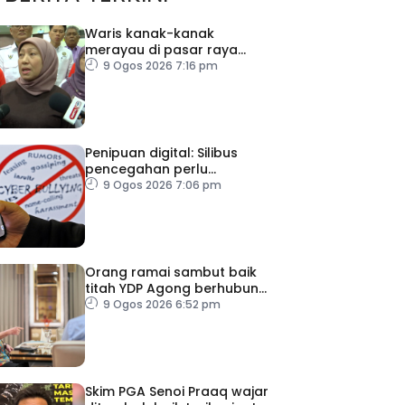
Waris kanak-kanak
merayau di pasar raya
Terengganu diminta tampil
9 Ogos 2026 7:16 pm
Penipuan digital: Silibus
pencegahan perlu
diperkenalkan – PPIM
9 Ogos 2026 7:06 pm
Orang ramai sambut baik
titah YDP Agong berhubung
RCI TH
9 Ogos 2026 6:52 pm
Skim PGA Senoi Praaq wajar