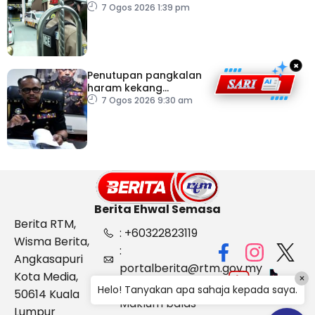
7 Ogos 2026 1:39 pm
×
Penutupan pangkalan
haram kekang
penyeludupan di
7 Ogos 2026 9:30 am
Kelantan
Berita Ehwal Semasa
Berita RTM,
: +60322823119
Wisma Berita,
:
Angkasapuri
portalberita@rtm.gov.my
Kota Media,
×
: Aduan &
Helo! Tanyakan apa sahaja kepada saya.
50614 Kuala
Maklum balas
Lumpur