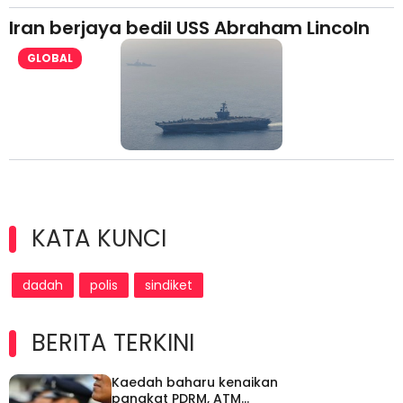
Iran berjaya bedil USS Abraham Lincoln
GLOBAL
KATA KUNCI
dadah
polis
sindiket
BERITA TERKINI
Kaedah baharu kenaikan
pangkat PDRM, ATM