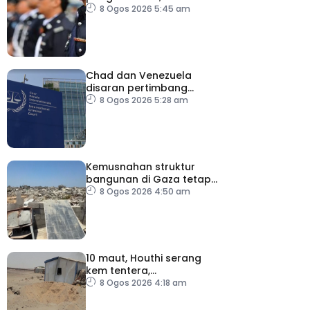
tingkat profesionalisme,
8 Ogos 2026 5:45 am
perkukuh integriti
Chad dan Venezuela
disaran pertimbang
semula keputusan tarik
8 Ogos 2026 5:28 am
diri daripada ICC
Kemusnahan struktur
bangunan di Gaza tetap
catat peningkatan
8 Ogos 2026 4:50 am
10 maut, Houthi serang
kem tentera,
penempatan pelarian
8 Ogos 2026 4:18 am