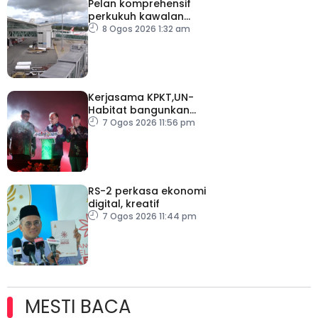
Pelan komprehensif
perkukuh kawalan
keselamatan di semua
8 Ogos 2026 1:32 am
lapangan terbang
Kerjasama KPKT,UN-
Habitat bangunkan
inisiatif My Public Space
7 Ogos 2026 11:56 pm
RS-2 perkasa ekonomi
digital, kreatif
7 Ogos 2026 11:44 pm
MESTI BACA