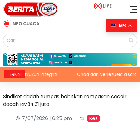
INFO CUACA
MS
perkukuh integriti
TERKINI
Chad dan Venezuela disaran pertimb
Sindiket dadah tumpas babitkan rampasan cecair
dadah RM34.31 juta
7/07/2026 | 6:25 pm
Kes