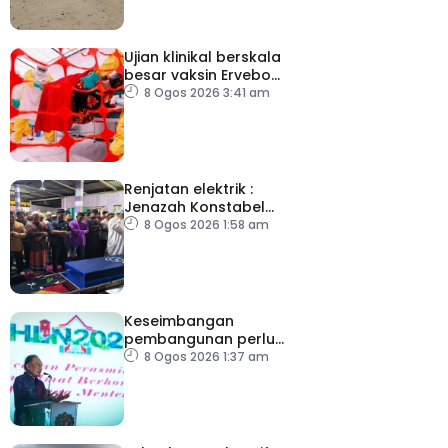
Ujian klinikal berskala
besar vaksin Ervebo
tangani wabak Ebola
8 Ogos 2026 3:41 am
Renjatan elektrik :
Jenazah Konstabel
Muhammad Raimi
8 Ogos 2026 1:58 am
selamat dikebumikan
Keseimbangan
pembangunan perlu
ambil kira lokasi tumpuan
8 Ogos 2026 1:37 am