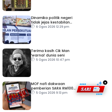
2026
Dinamika politik negeri
tidak jejas kestabilan
Kerajaan Perpaduan
6 Ogos 2026 12:29 pm
Persekutuan – TPM Zahid
Terima kasih Cik Man
‘warnai’ dunia seni
5 Ogos 2026 10:47 pm
×
MOF nafi dakwaan
pemberian SARA RM100
sempena Hari
5 Ogos 2026 9:13 pm
Kebangsaan