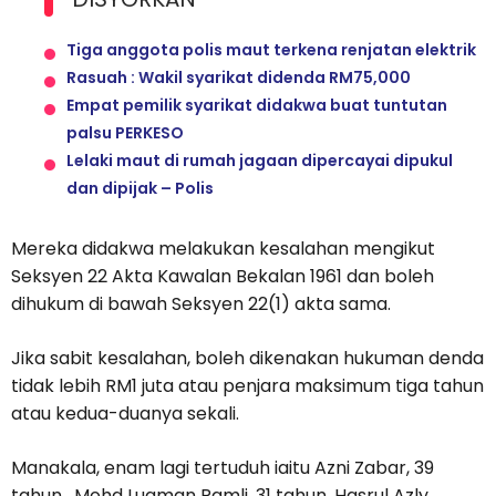
Tiga anggota polis maut terkena renjatan elektrik
Rasuah : Wakil syarikat didenda RM75,000
Empat pemilik syarikat didakwa buat tuntutan
palsu PERKESO
Lelaki maut di rumah jagaan dipercayai dipukul
dan dipijak – Polis
Mereka didakwa melakukan kesalahan mengikut
Seksyen 22 Akta Kawalan Bekalan 1961 dan boleh
dihukum di bawah Seksyen 22(1) akta sama.
Jika sabit kesalahan, boleh dikenakan hukuman denda
tidak lebih RM1 juta atau penjara maksimum tiga tahun
atau kedua-duanya sekali.
Manakala, enam lagi tertuduh iaitu Azni Zabar, 39
tahun, Mohd Luqman Ramli, 31 tahun, Hasrul Azly