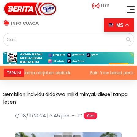
INFO CUACA
MS
terkena renjatan elektrik
TERKINI
Eain Yow tekad pertahan ping
Sembilan individu didakwa miliki minyak diesel tanpa
lesen
18/11/2024 | 3:45 pm
Kes