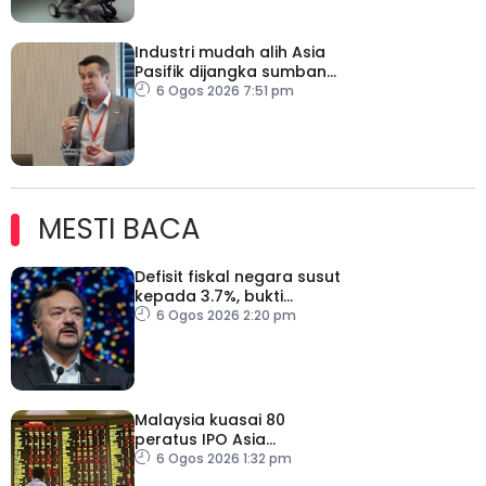
Industri mudah alih Asia
Pasifik dijangka sumbang
AS$1.4 trilion menjelang
6 Ogos 2026 7:51 pm
2030
MESTI BACA
Defisit fiskal negara susut
kepada 3.7%, bukti
keyakinan pelabur masih
6 Ogos 2026 2:20 pm
kukuh
Malaysia kuasai 80
peratus IPO Asia
Tenggara, kumpul AS$1.4
6 Ogos 2026 1:32 pm
bilion separuh pertama