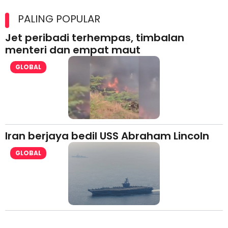
Maxim Malaysia dedah laporan keselamatan, pematuhan
lesen separuh pertama 2026
PALING POPULAR
Jet peribadi terhempas, timbalan
menteri dan empat maut
GLOBAL
Iran berjaya bedil USS Abraham Lincoln
GLOBAL