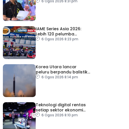
RTM
6 Ogos 2026 8:31 pm
IAME Series Asia 2026:
Lebih 120 pelumba
antarabangsa berentap
6 Ogos 2026 8:23 pm
rebut tiket ke Itali
Korea Utara lancar
peluru berpandu balistik
jarak dekat ke arah Laut
6 Ogos 2026 8:14 pm
Jepun
Teknologi digital rentas
setiap sektor ekonomi
diperkasa seiring
6 Ogos 2026 8:10 pm
kemajuan inovasi