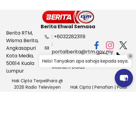
Berita Ehwal Semasa
Berita RTM,
: +60322823119
Wisma Berita,
:
Angkasapuri
portalberita@rtm.gov.my
Kota Media,
×
: Aduan &
Helo! Tanyakan apa sahaja kepada saya.
50614 Kuala
Maklum balas
Lumpur
Hak Cipta Terpelihara @
2026 Radio Televisyen
Hak Cipta
|
Penafian
|
Polisi
Malaysia, Berita Ehwal
Keselamatan
Semasa (BES)
Pihak Portal Berita RTM tidak bertanggungjawab terhadap
sebarang kehilangan atau kerosakan yang dialami kerana
menggunakan maklumat dalam laman ini.