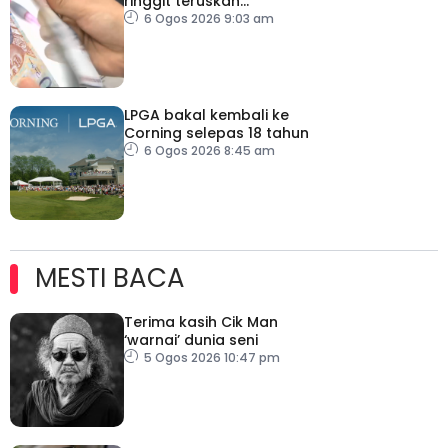
ringgit teruskan
momentum mengukuh
6 Ogos 2026 9:03 am
berbanding dolar AS
LPGA bakal kembali ke
Corning selepas 18 tahun
6 Ogos 2026 8:45 am
MESTI BACA
Terima kasih Cik Man
‘warnai’ dunia seni
5 Ogos 2026 10:47 pm