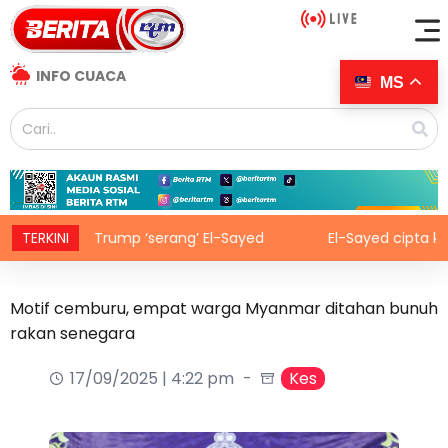
INFO CUACA
MS
TERKINI
Trump ‘serang’ El-Sayed
El-Sayed cipta kejutan
Motif cemburu, empat warga Myanmar ditahan bunuh
rakan senegara
17/09/2025 | 4:22 pm
Kes