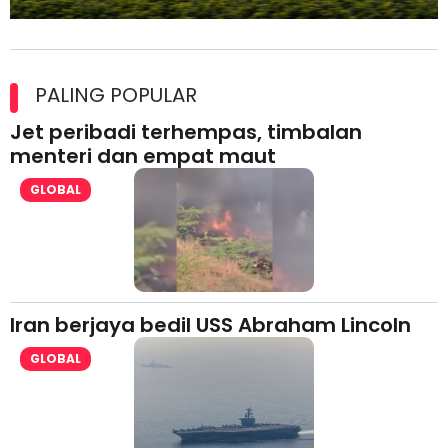
Maxim Malaysia dedah laporan keselamatan, pematuhan
lesen separuh pertama 2026
PALING POPULAR
Jet peribadi terhempas, timbalan
menteri dan empat maut
GLOBAL
Iran berjaya bedil USS Abraham Lincoln
GLOBAL