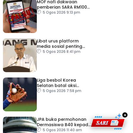
MOF nafi dakwaan
pemberian SARA RM100
sempena Hari
5 Ogos 2026 9:13 pm
Kebangsaan
Libat urus platform
media sosial penting
bendung perbuatan
5 Ogos 2026 8:41 pm
‘copycat’
Liga besbol Korea
Selatan batal aksi
susulan gelombang haba
5 Ogos 2026 7:58 pm
×
JPA buka permohonan
Dermasiswa B40 kepada
lepasan SPM
5 Ogos 2026 11:40 am