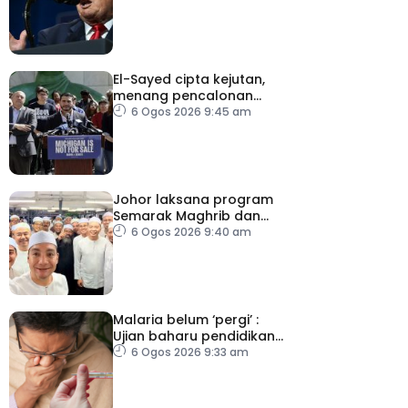
El-Sayed cipta kejutan,
menang pencalonan
Senat AS di Michigan
6 Ogos 2026 9:45 am
Johor laksana program
Semarak Maghrib dan
Isyak perkasa solat
6 Ogos 2026 9:40 am
berjemaah
Malaria belum ‘pergi’ :
Ujian baharu pendidikan
perubatan dan sistem
6 Ogos 2026 9:33 am
kesihatan