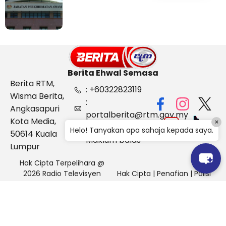
Berita Ehwal Semasa
Berita RTM,
: +60322823119
Wisma Berita,
:
Angkasapuri
portalberita@rtm.gov.my
Kota Media,
×
: Aduan &
Helo! Tanyakan apa sahaja kepada saya.
50614 Kuala
Maklum balas
Lumpur
Hak Cipta Terpelihara @
2026 Radio Televisyen
Hak Cipta
|
Penafian
|
Polisi
Malaysia, Berita Ehwal
Keselamatan
Semasa (BES)