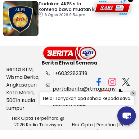
Tindakan AKPS sita
kontena bawa muatan ke
Israel bukti ketegasan
8 Ogos 2026 9:54 pm
Malaysia
Berita Ehwal Semasa
Berita RTM,
: +60322823119
Wisma Berita,
:
Angkasapuri
portalberita@rtm.gov.my
Kota Media,
×
: Aduan &
Helo! Tanyakan apa sahaja kepada saya.
50614 Kuala
Maklum balas
Lumpur
Hak Cipta Terpelihara @
2026 Radio Televisyen
Hak Cipta
|
Penafian
|
Polisi
Malaysia, Berita Ehwal
Keselamatan
Semasa (BES)