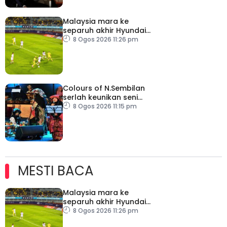
Malaysia mara ke
separuh akhir Hyundai
ASEAN Cup
8 Ogos 2026 11:26 pm
Colours of N.Sembilan
serlah keunikan seni
budaya negeri beradat
8 Ogos 2026 11:15 pm
MESTI BACA
Malaysia mara ke
separuh akhir Hyundai
ASEAN Cup
8 Ogos 2026 11:26 pm