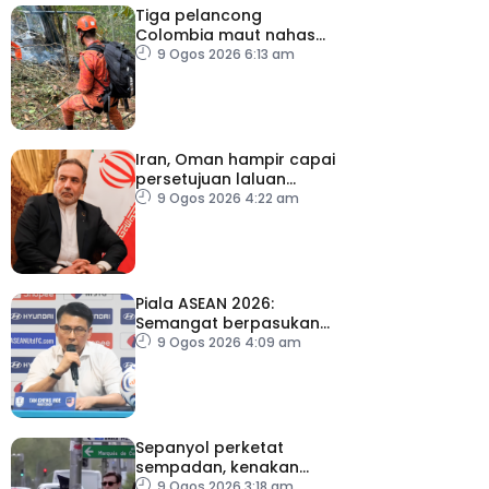
Tiga pelancong
Colombia maut nahas
helikopter di Rio de
9 Ogos 2026 6:13 am
Janeiro
Iran, Oman hampir capai
persetujuan laluan
sementara Selat Hormuz
9 Ogos 2026 4:22 am
Piala ASEAN 2026:
Semangat berpasukan
kunci Harimau Malaya ke
9 Ogos 2026 4:09 am
separuh akhir
Sepanyol perketat
sempadan, kenakan
pemeriksaan ketibaan
9 Ogos 2026 3:18 am