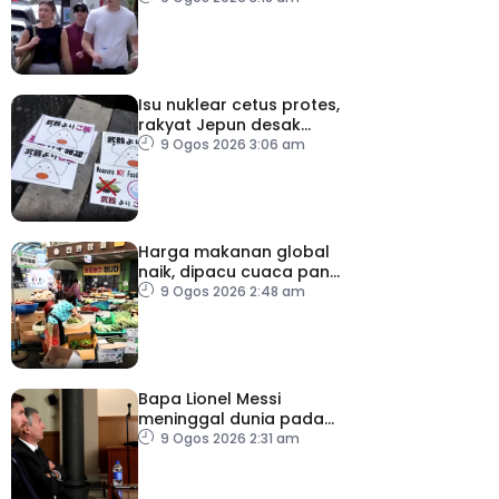
dari Itali
Isu nuklear cetus protes,
rakyat Jepun desak
dasar dikaji semula
9 Ogos 2026 3:06 am
Harga makanan global
naik, dipacu cuaca panas
dan ketegangan
9 Ogos 2026 2:48 am
geopolitik
Bapa Lionel Messi
meninggal dunia pada
usia 68 tahun
9 Ogos 2026 2:31 am