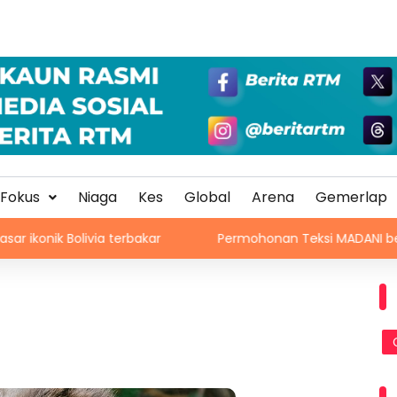
Fokus
Niaga
Kes
Global
Arena
Gemerlap
olivia terbakar
Permohonan Teksi MADANI bersifat sukarel