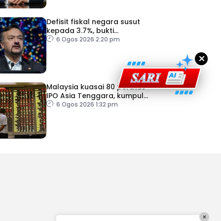
Defisit fiskal negara susut
kepada 3.7%, bukti
keyakinan pelabur masih
6 Ogos 2026 2:20 pm
kukuh
×
Malaysia kuasai 80 peratus
IPO Asia Tenggara, kumpul
AS$1.4 bilion separuh
6 Ogos 2026 1:32 pm
pertama 2026
×