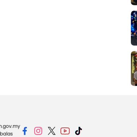
m.gov.my
balas