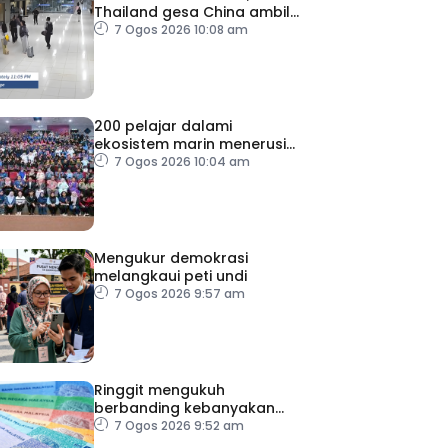
Thailand gesa China ambil
tindakan
7 Ogos 2026 10:08 am
200 pelajar dalami
ekosistem marin menerusi
Blue School Malaysia
7 Ogos 2026 10:04 am
Mengukur demokrasi
melangkaui peti undi
7 Ogos 2026 9:57 am
Ringgit mengukuh
berbanding kebanyakan
mata wang utama, stabil
7 Ogos 2026 9:52 am
dengan dolar AS