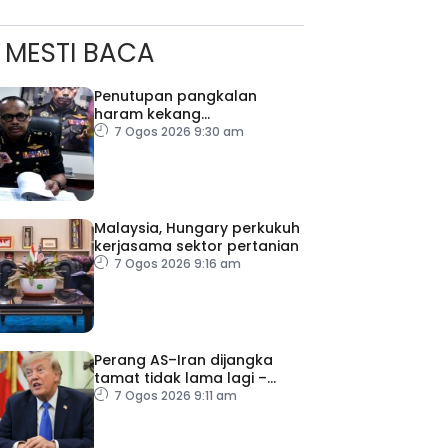
MESTI BACA
Penutupan pangkalan
haram kekang
ad Perkasa SCORE Marathon 2026 Melalui Kerjasama
penyeludupan di Kelantan
7 Ogos 2026 9:30 am
engaruh Larian Antarabangsa
Malaysia, Hungary perkukuh
kerjasama sektor pertanian
7 Ogos 2026 9:16 am
Perang AS–Iran dijangka
tamat tidak lama lagi –
Trump
7 Ogos 2026 9:11 am