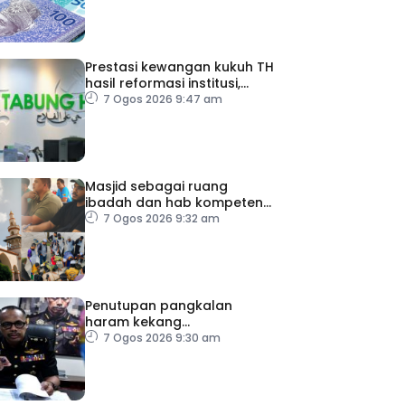
Prestasi kewangan kukuh TH
hasil reformasi institusi,
pelaksanaan syor RCI –
7 Ogos 2026 9:47 am
Pakar Ekonomi
Masjid sebagai ruang
ibadah dan hab kompetensi
komuniti
7 Ogos 2026 9:32 am
Penutupan pangkalan
haram kekang
penyeludupan di Kelantan
7 Ogos 2026 9:30 am