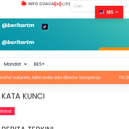
INFO CUACA
MS
Mandat
BES+
a, teksi sedia ada dibenar beroperasi
FIA 2026: Malaysi
KATA KUNCI
Global