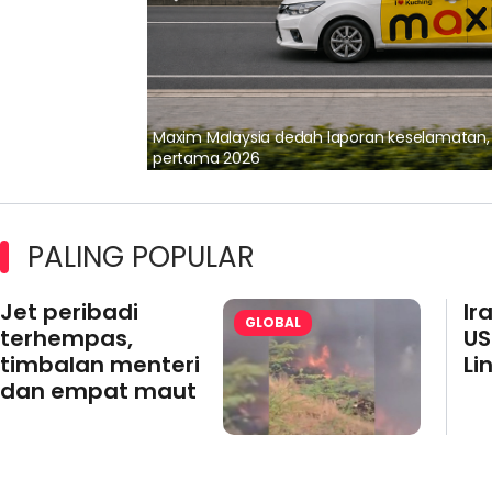
lalui Kerjasama
Maxim Malaysia dedah laporan keselamatan
pertama 2026
PALING POPULAR
Jet peribadi
Ir
GLOBAL
terhempas,
US
timbalan menteri
Li
dan empat maut