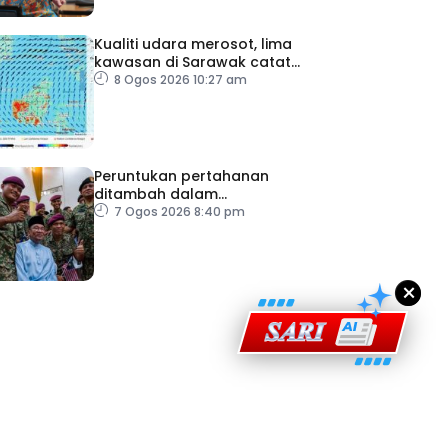
Kualiti udara merosot, lima
kawasan di Sarawak catat
IPU tidak sihat
8 Ogos 2026 10:27 am
ad Perkasa SCORE Marathon 2026 Melalui Kerjasama
Peruntukan pertahanan
engaruh Larian Antarabangsa
ditambah dalam
Belanjawan 2027
7 Ogos 2026 8:40 pm
×