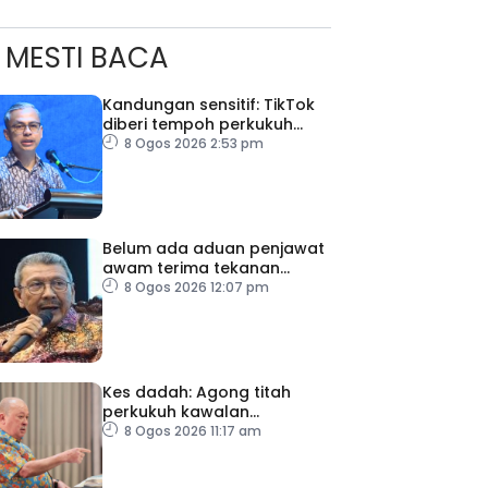
MESTI BACA
Kandungan sensitif: TikTok
diberi tempoh perkukuh
sistem moderasi
8 Ogos 2026 2:53 pm
Belum ada aduan penjawat
awam terima tekanan
daripada ahli politik
8 Ogos 2026 12:07 pm
Kes dadah: Agong titah
perkukuh kawalan
lapangan terbang, pintu
8 Ogos 2026 11:17 am
masuk negara