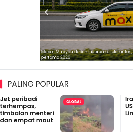
lalui Kerjasama
Maxim Malaysia dedah laporan keselamatan
pertama 2026
PALING POPULAR
Jet peribadi
Ir
GLOBAL
terhempas,
US
timbalan menteri
Li
dan empat maut