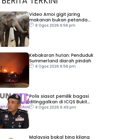
BERITA TERKINI
Video Amoi gigit jaring
makanan bukan petanda
tekanan – MPT
8 Ogos 2026 6:58 pm
Kebakaran hutan: Penduduk
Summerland diarah pindah
8 Ogos 2026 6:56 pm
Polis siasat pemilik bagasi
ditinggalkan di ICQS Bukit
Kayu Hitam
8 Ogos 2026 6:49 pm
Malaysia bakal bina kilang