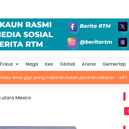
Fokus
Niaga
Kes
Global
Arena
Gemerlap
igit jaring makanan bukan petanda tekanan – MPT
Keba
m utara Mexico