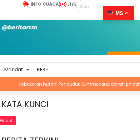
INFO CUACA
MS
Mandat
BES+
karan hutan: Penduduk Summerland diarah pindah
Pol
KATA KUNCI
Global