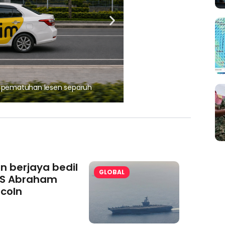
, pematuhan lesen separuh
Ajinomoto (Malaysia) Berh
aminoVITAL® Bersama Pemp
an berjaya bedil
GLOBAL
S Abraham
ncoln