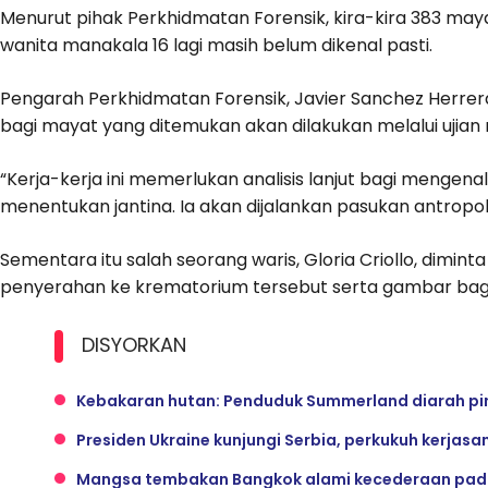
Menurut pihak Perkhidmatan Forensik, kira-kira 383 mayat 
wanita manakala 16 lagi masih belum dikenal pasti.
Pengarah Perkhidmatan Forensik, Javier Sanchez Herrera
bagi mayat yang ditemukan akan dilakukan melalui ujian
“Kerja-kerja ini memerlukan analisis lanjut bagi menge
menentukan jantina. Ia akan dijalankan pasukan antropolog
Sementara itu salah seorang waris, Gloria Criollo, diminta
penyerahan ke krematorium tersebut serta gambar bagi 
DISYORKAN
Kebakaran hutan: Penduduk Summerland diarah p
Presiden Ukraine kunjungi Serbia, perkukuh kerja
Mangsa tembakan Bangkok alami kecederaan pad