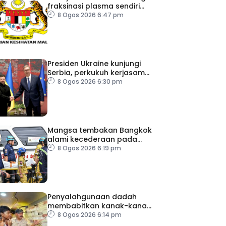
fraksinasi plasma sendiri
dalam tempoh lima tahun –
8 Ogos 2026 6:47 pm
KKM
Presiden Ukraine kunjungi
Serbia, perkukuh kerjasama
ekonomi
8 Ogos 2026 6:30 pm
Mangsa tembakan Bangkok
alami kecederaan pada
organ penting
8 Ogos 2026 6:19 pm
Penyalahgunaan dadah
membabitkan kanak-kanak
di Terengganu
8 Ogos 2026 6:14 pm
membimbangkan