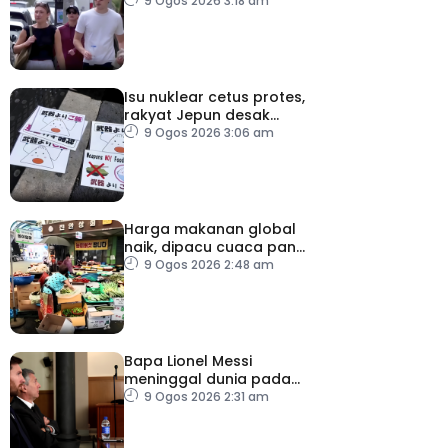
pemeriksaan ketibaan
9 Ogos 2026 3:18 am
dari Itali
Isu nuklear cetus protes,
rakyat Jepun desak
dasar dikaji semula
9 Ogos 2026 3:06 am
Harga makanan global
naik, dipacu cuaca panas
dan ketegangan
9 Ogos 2026 2:48 am
geopolitik
Bapa Lionel Messi
meninggal dunia pada
usia 68 tahun
9 Ogos 2026 2:31 am