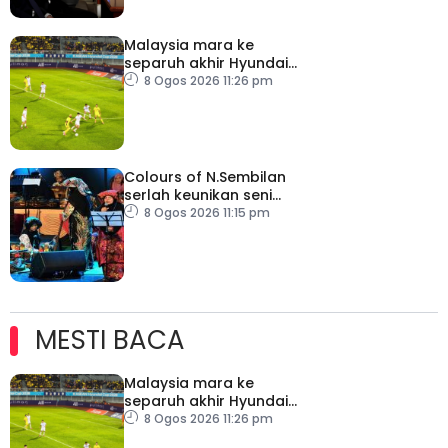
Malaysia mara ke
separuh akhir Hyundai
ASEAN Cup
8 Ogos 2026 11:26 pm
Colours of N.Sembilan
serlah keunikan seni
budaya negeri beradat
8 Ogos 2026 11:15 pm
MESTI BACA
Malaysia mara ke
separuh akhir Hyundai
ASEAN Cup
8 Ogos 2026 11:26 pm