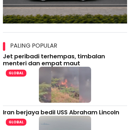
Maxim Malaysia dedah laporan keselamatan, pematuhan
lesen separuh pertama 2026
PALING POPULAR
Jet peribadi terhempas, timbalan
menteri dan empat maut
GLOBAL
Iran berjaya bedil USS Abraham Lincoln
GLOBAL