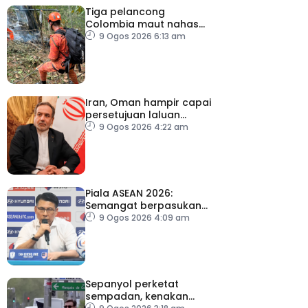
Tiga pelancong
Colombia maut nahas
helikopter di Rio de
9 Ogos 2026 6:13 am
Janeiro
Iran, Oman hampir capai
persetujuan laluan
sementara Selat Hormuz
9 Ogos 2026 4:22 am
Piala ASEAN 2026:
Semangat berpasukan
kunci Harimau Malaya ke
9 Ogos 2026 4:09 am
separuh akhir
Sepanyol perketat
sempadan, kenakan