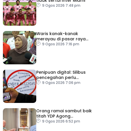
tidak sertai Inter Miami
9 Ogos 2026 7:48 pm
Waris kanak-kanak
merayau di pasar raya
Terengganu diminta
9 Ogos 2026 7:16 pm
tampil
Penipuan digital: Silibus
pencegahan perlu
diperkenalkan – PPIM
9 Ogos 2026 7:06 pm
Orang ramai sambut baik
titah YDP Agong
berhubung RCI TH
9 Ogos 2026 6:52 pm