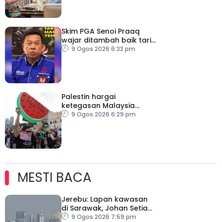
Skim PGA Senoi Praaq
wajar ditambah baik tarik
minat belia orang asli
9 Ogos 2026 6:33 pm
Palestin hargai
ketegasan Malaysia
halang laluan transit ke
9 Ogos 2026 6:29 pm
Israel
MESTI BACA
Jerebu: Lapan kawasan
di Sarawak, Johan Setia
di Selangor catat IPU
9 Ogos 2026 7:59 pm