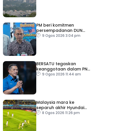
tidak sihat
PM beri komitmen
persempadanan DUN
Sarawak, minta laporan
9 Ogos 2026 3:04 pm
SPR – Datuk Seri Fahmi
BERSATU tegaskan
keanggotaan dalam PN
masih sah
9 Ogos 2026 11:44 am
Malaysia mara ke
separuh akhir Hyundai
ASEAN Cup
8 Ogos 2026 11:26 pm