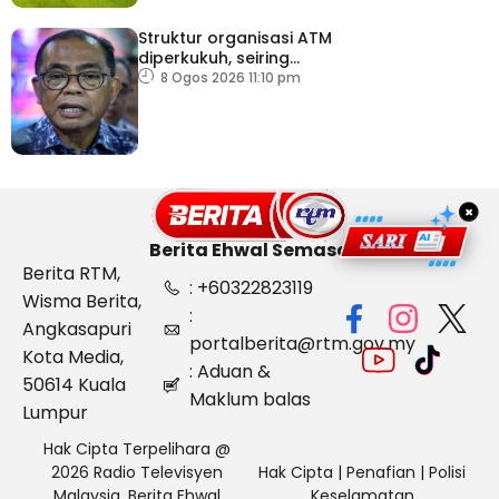
Struktur organisasi ATM
diperkukuh, seiring
pemodenan aset
8 Ogos 2026 11:10 pm
pertahanan
×
Berita Ehwal Semasa
Berita RTM,
: +60322823119
Wisma Berita,
:
Angkasapuri
portalberita@rtm.gov.my
Kota Media,
: Aduan &
50614 Kuala
Maklum balas
Lumpur
Hak Cipta Terpelihara @
2026 Radio Televisyen
Hak Cipta
|
Penafian
|
Polisi
Malaysia, Berita Ehwal
Keselamatan