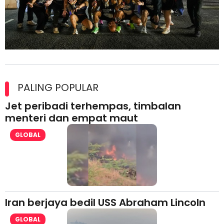
Ajinomoto (Malaysia) Berhad Perkasa SCORE Marathon 2026
Melalui Kerjasama aminoVITAL® Bersama Pempengaruh Larian
PALING POPULAR
Antarabangsa
Jet peribadi terhempas, timbalan
menteri dan empat maut
GLOBAL
Iran berjaya bedil USS Abraham Lincoln
GLOBAL