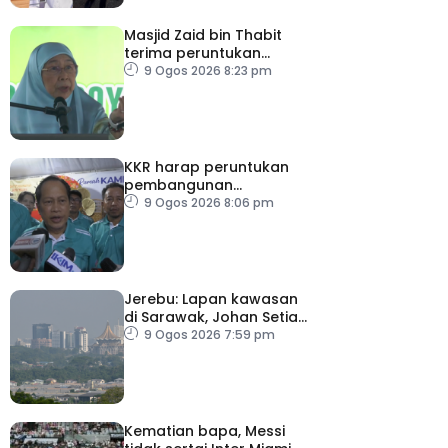
Masjid Zaid bin Thabit
terima peruntukan
RM100,000
9 Ogos 2026 8:23 pm
KKR harap peruntukan
pembangunan
ditingkatkan
9 Ogos 2026 8:06 pm
Jerebu: Lapan kawasan
di Sarawak, Johan Setia
di Selangor catat IPU
9 Ogos 2026 7:59 pm
tidak sihat
Kematian bapa, Messi