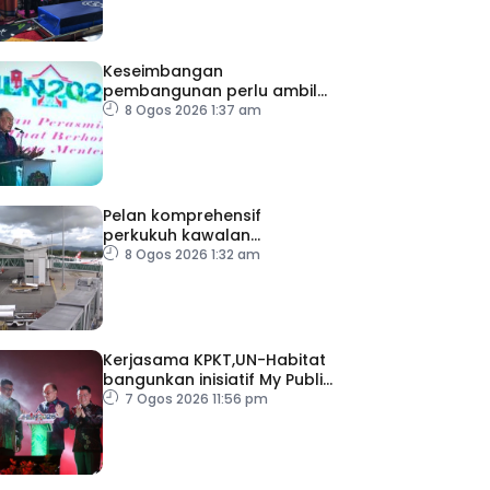
Keseimbangan
pembangunan perlu ambil
kira lokasi tumpuan
8 Ogos 2026 1:37 am
Pelan komprehensif
perkukuh kawalan
keselamatan di semua
8 Ogos 2026 1:32 am
lapangan terbang
Kerjasama KPKT,UN-Habitat
bangunkan inisiatif My Public
Space
7 Ogos 2026 11:56 pm