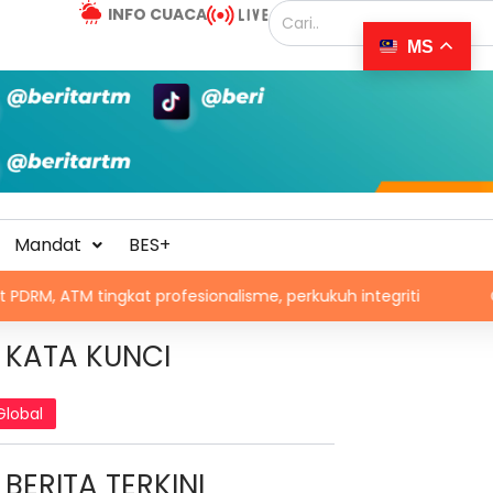
INFO CUACA
MS
Mandat
BES+
gkat profesionalisme, perkukuh integriti
Chad dan Vene
KATA KUNCI
Global
BERITA TERKINI