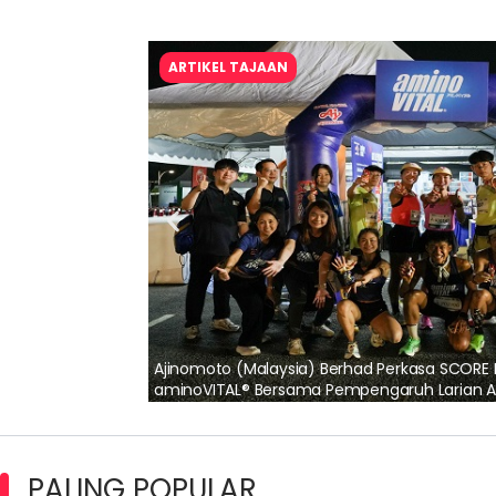
ARTIKEL TAJAAN
lalui Kerjasama
Maxim Malaysia dedah laporan keselamatan
pertama 2026
PALING POPULAR