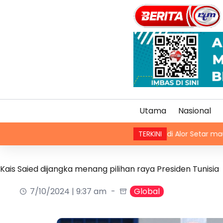
Utama
Nasional
Dua suspek culik di Alor Setar maut berbalas
TERKINI
Kais Saied dijangka menang pilihan raya Presiden Tunisia
7/10/2024 | 9:37 am
Global