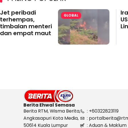
Jet peribadi
Ir
GLOBAL
terhempas,
US
timbalan menteri
Li
dan empat maut
Berita Ehwal Semasa
Berita RTM, Wisma Berita,
: +60322823119
Angkasapuri Kota Media,
: portalberita@rt
50614 Kuala Lumpur
: Aduan & Maklum 