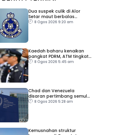
Dua suspek culik di Alor
Setar maut berbalas
tembakan
8 Ogos 2026 9:20 am
Kaedah baharu kenaikan
pangkat PDRM, ATM tingkat
profesionalisme, perkukuh
8 Ogos 2026 5:45 am
integriti
Chad dan Venezuela
disaran pertimbang semula
keputusan tarik diri
8 Ogos 2026 5:28 am
daripada ICC
Kemusnahan struktur