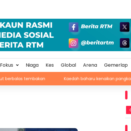
Fokus
Niaga
Kes
Global
Arena
Gemerlap
 tembakan
Kaedah baharu kenaikan pangkat PDRM, ATM tin