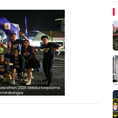
ARTIKEL TAJAAN
, pematuhan lesen separuh
Ajinomoto (Malaysia) Berh
aminoVITAL® Bersama Pemp