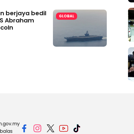
an berjaya bedil
GLOBAL
S Abraham
ncoln
m.gov.my
balas