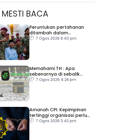
MESTI BACA
Peruntukan pertahanan
ditambah dalam
Belanjawan 2027
7 Ogos 2026 8:40 pm
Memahami TH : Apa
sebenarnya di sebalik
angka
7 Ogos 2026 4:28 pm
ad Perkasa SCORE Marathon 2026 Melalui Kerjasama
Amanah CPI: Kepimpinan
engaruh Larian Antarabangsa
tertinggi organisasi perlu
pacu reformasi radikal
7 Ogos 2026 3:42 pm