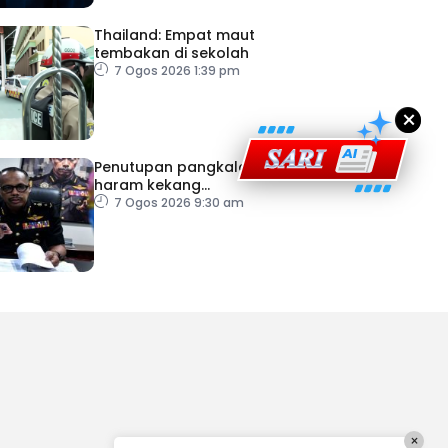
Thailand: Empat maut
tembakan di sekolah
7 Ogos 2026 1:39 pm
×
Penutupan pangkalan
haram kekang
penyeludupan di Kelantan
7 Ogos 2026 9:30 am
×