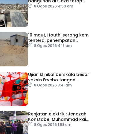
bangunan di Gaza tetap
catat peningkatan
8 Ogos 2026 4:50 am
10 maut, Houthi serang kem
tentera, penempatan
pelarian
8 Ogos 2026 4:18 am
Ujian klinikal berskala besar
vaksin Ervebo tangani
wabak Ebola
8 Ogos 2026 3:41 am
Renjatan elektrik : Jenazah
Konstabel Muhammad Raimi
selamat dikebumikan
8 Ogos 2026 1:58 am