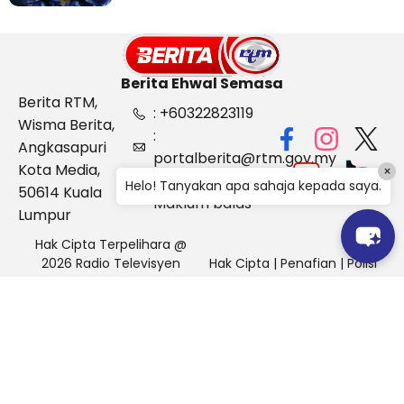
Berita Ehwal Semasa
Berita RTM,
: +60322823119
Wisma Berita,
:
Angkasapuri
portalberita@rtm.gov.my
Kota Media,
×
: Aduan &
Helo! Tanyakan apa sahaja kepada saya.
50614 Kuala
Maklum balas
Lumpur
Hak Cipta Terpelihara @
2026 Radio Televisyen
Hak Cipta
|
Penafian
|
Polisi
Malaysia, Berita Ehwal
Keselamatan
Semasa (BES)
Pihak Portal Berita RTM tidak bertanggungjawab terhadap
sebarang kehilangan atau kerosakan yang dialami kerana
menggunakan maklumat dalam laman ini.