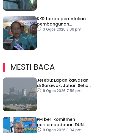
KKR harap peruntukan
pembangunan
ditingkatkan
9 Ogos 2026 8:06 pm
MESTI BACA
Jerebu: Lapan kawasan
di Sarawak, Johan Setia
di Selangor catat IPU
9 Ogos 2026 7:59 pm
tidak sihat
PM beri komitmen
persempadanan DUN
Sarawak, minta laporan
9 Ogos 2026 3:04 pm