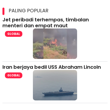
Maxim Malaysia dedah laporan keselamatan, pematuhan
lesen separuh pertama 2026
PALING POPULAR
Jet peribadi terhempas, timbalan
menteri dan empat maut
GLOBAL
Iran berjaya bedil USS Abraham Lincoln
GLOBAL