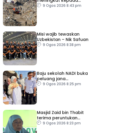
meningkat kepada
73,386 orang
9 Ogos 2026 8:43 pm
Misi wajib tewaskan
Uzbekistan – Nik Safuan
9 Ogos 2026 8:38 pm
Baju sekolah NADI buka
peluang jana
pendapatan, bantu
9 Ogos 2026 8:25 pm
keluarga berjimat –
Fadhlina
Masjid Zaid bin Thabit
terima peruntukan
RM100,000
9 Ogos 2026 8:23 pm