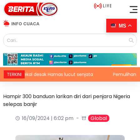
INFO CUACA
MS
Gaza, kekal desak Hamas lucut senjata
TERKINI
Pemulihan sumber
Hampir 300 banduan larikan diri dari penjara Nigeria
selepas banjir
16/09/2024 | 6:02 pm
Global