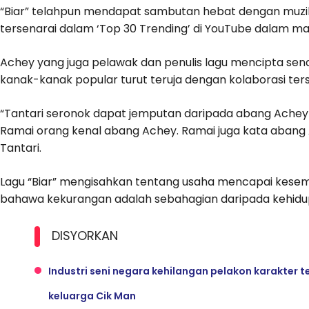
“Biar” telahpun mendapat sambutan hebat dengan muzik
tersenarai dalam ‘Top 30 Trending’ di YouTube dalam mas
Achey yang juga pelawak dan penulis lagu mencipta send
kanak-kanak popular turut teruja dengan kolaborasi ter
“Tantari seronok dapat jemputan daripada abang Achey
Ramai orang kenal abang Achey. Ramai juga kata abang Ac
Tantari.
Lagu “Biar” mengisahkan tentang usaha mencapai ke
bahawa kekurangan adalah sebahagian daripada kehidu
DISYORKAN
Industri seni negara kehilangan pelakon karakter
keluarga Cik Man