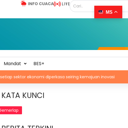
INFO CUACA
MS
Mandat
BES+
r ekonomi diperkasa seiring kemajuan inovasi
Industri mu
KATA KUNCI
Gemerlap