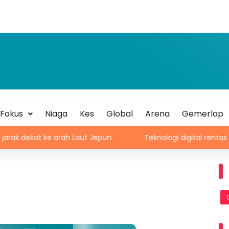
Fokus
Niaga
Kes
Global
Arena
Gemerlap
e arah Laut Jepun
Teknologi digital rentas setiap sekto