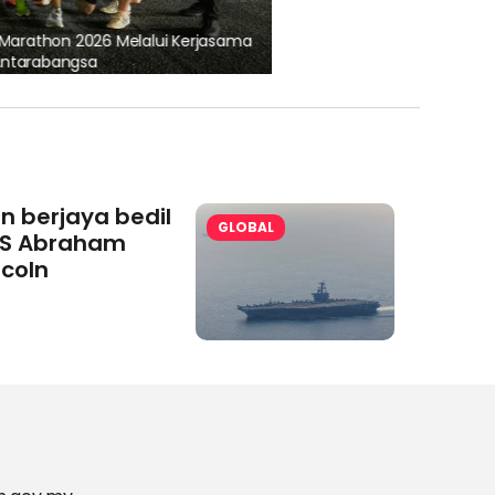
Marathon 2026 Melalui Kerjasama
Antarabangsa
an berjaya bedil
GLOBAL
S Abraham
ncoln