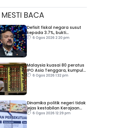
MESTI BACA
Defisit fiskal negara susut
kepada 3.7%, bukti
keyakinan pelabur masih
6 Ogos 2026 2:20 pm
kukuh
Malaysia kuasai 80 peratus
IPO Asia Tenggara, kumpul
AS$1.4 bilion separuh
6 Ogos 2026 1:32 pm
pertama 2026
Dinamika politik negeri tidak
jejas kestabilan Kerajaan
Perpaduan Persekutuan –
6 Ogos 2026 12:29 pm
TPM Zahid