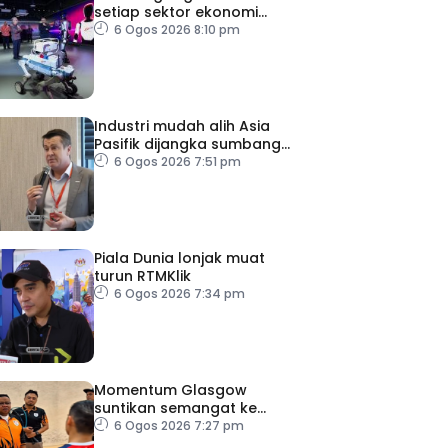
setiap sektor ekonomi
diperkasa seiring kemajuan
6 Ogos 2026 8:10 pm
inovasi
Industri mudah alih Asia
Pasifik dijangka sumbang
AS$1.4 trilion menjelang
6 Ogos 2026 7:51 pm
2030
Piala Dunia lonjak muat
turun RTMKlik
6 Ogos 2026 7:34 pm
Momentum Glasgow
suntikan semangat ke
Sukan Asia 2026
6 Ogos 2026 7:27 pm