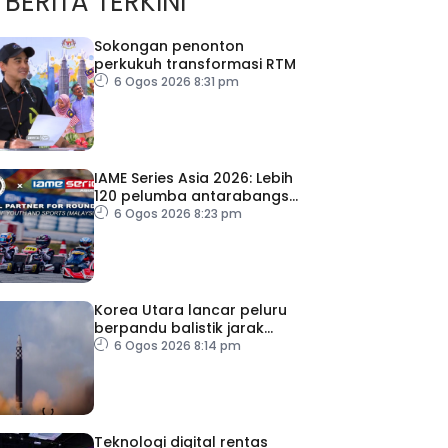
BERITA TERKINI
Sokongan penonton
perkukuh transformasi RTM
6 Ogos 2026 8:31 pm
IAME Series Asia 2026: Lebih
120 pelumba antarabangsa
berentap rebut tiket ke Itali
6 Ogos 2026 8:23 pm
Korea Utara lancar peluru
berpandu balistik jarak
dekat ke arah Laut Jepun
6 Ogos 2026 8:14 pm
Teknologi digital rentas