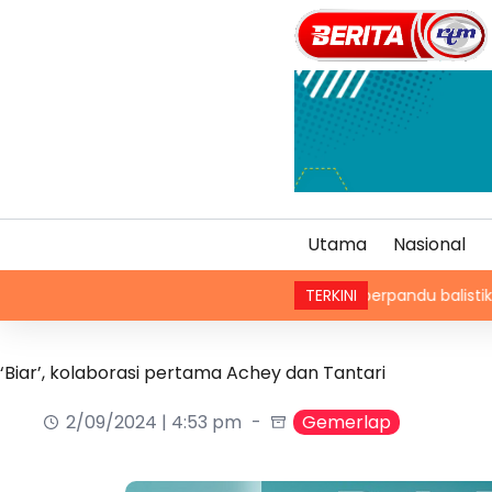
Utama
Nasional
Korea Utara lancar peluru berpandu balistik jarak dekat k
TERKINI
‘Biar’, kolaborasi pertama Achey dan Tantari
2/09/2024 | 4:53 pm
Gemerlap