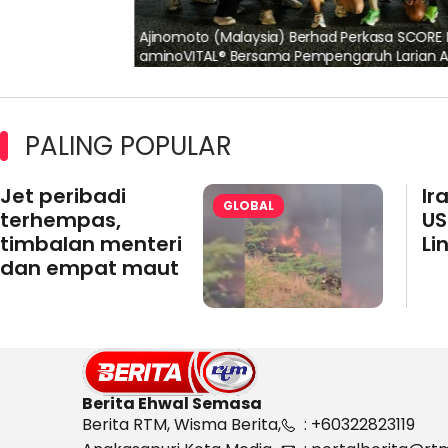
n separuh
Ajinomoto (Malaysia) Berhad Perkasa SCORE 
aminoVITAL® Bersama Pempengaruh Larian 
PALING POPULAR
Jet peribadi
Ir
GLOBAL
terhempas,
US
timbalan menteri
Li
dan empat maut
Berita Ehwal Semasa
Berita RTM, Wisma Berita,
: +60322823119