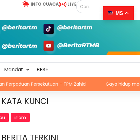
INFO CUACA
MS
Mandat
BES+
ersekutuan – TPM Zahid
Gaya hidup moden, makanan viral
KATA KUNCI
ibu
islam
BERITA TERKINI