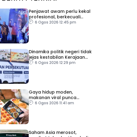
Penjawat awam perlu kekal
profesional, berkecuali
ketika laksana tugas – TPM
6 Ogos 2026 12:45 pm
Zahid
Dinamika politik negeri tidak
jejas kestabilan Kerajaan
Perpaduan Persekutuan –
6 Ogos 2026 12:29 pm
TPM Zahid
Gaya hidup moden,
makanan viral punca
kolesterol tinggi, penyakit
6 Ogos 2026 11:41 am
jantung meningkat
Saham Asia merosot,