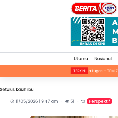
Utama
Nasional
sional, berkecuali ketika laksana tugas – TPM Zahid
TERKINI
Din
Setulus kasih ibu
11/05/2026 | 9:47 am
👁 51
Perspektif