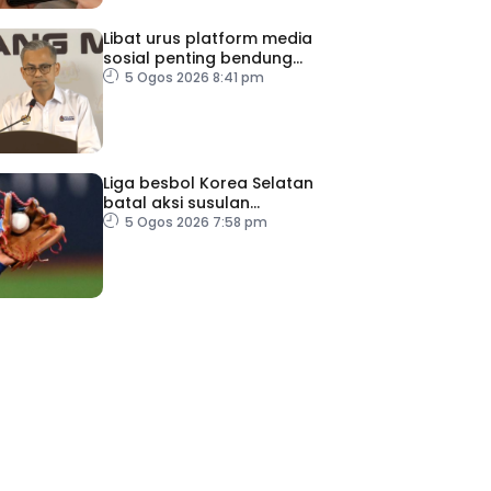
Libat urus platform media
sosial penting bendung
perbuatan ‘copycat’
5 Ogos 2026 8:41 pm
Liga besbol Korea Selatan
batal aksi susulan
gelombang haba
5 Ogos 2026 7:58 pm