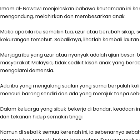
Imam al-Nawawi menjelaskan bahawa keutamaan ini ker
mengandung, melahirkan dan membesarkan anak.
Maka apabila ibu semakin tua, uzur atau berubah sikap, 
kekurangan tersebut. Sebaliknya, lihatlah kembali laut
Menjaga ibu yang uzur atau nyanyuk adalah ujian besar, t
masyarakat Malaysia, tidak sedikit kisah anak yang berd
mengalami demensia.
Ada ibu yang mengulang soalan yang sama berpuluh kali
mencuri barang sendiri dan ada yang merajuk tanpa seba
Dalam keluarga yang sibuk bekerja di bandar, keadaan i
dan tekanan hidup semakin tinggi.
Namun di sebalik semua kerenah ini, ia sebenarnya seb
memerlukan empati, bukan kemarahan. Seorang anak y