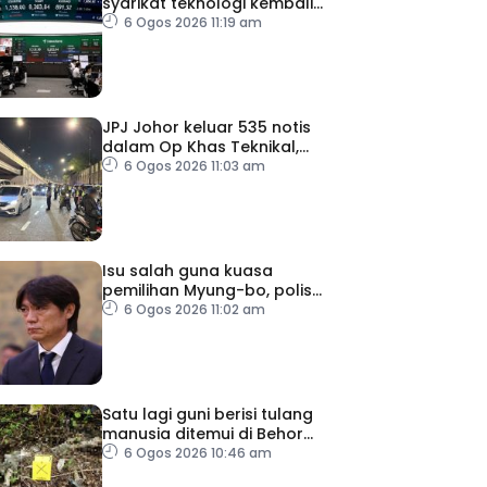
syarikat teknologi kembali
tertekan
6 Ogos 2026 11:19 am
JPJ Johor keluar 535 notis
dalam Op Khas Teknikal,
Lampu HID
6 Ogos 2026 11:03 am
Isu salah guna kuasa
pemilihan Myung-bo, polis
gempur pejabat KFA
6 Ogos 2026 11:02 am
Satu lagi guni berisi tulang
manusia ditemui di Behor
Mali, disiasat sebagai kes
6 Ogos 2026 10:46 am
bunuh