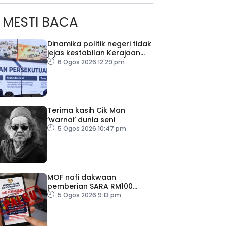
MESTI BACA
Dinamika politik negeri tidak
jejas kestabilan Kerajaan
Perpaduan Persekutuan –
6 Ogos 2026 12:29 pm
TPM Zahid
Terima kasih Cik Man
‘warnai’ dunia seni
5 Ogos 2026 10:47 pm
MOF nafi dakwaan
pemberian SARA RM100
sempena Hari Kebangsaan
5 Ogos 2026 9:13 pm