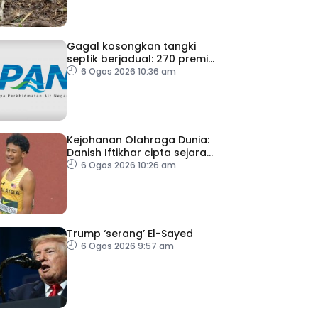
Gagal kosongkan tangki
septik berjadual: 270 premis
dikenakan notis pematuhan
6 Ogos 2026 10:36 am
SPAN
Kejohanan Olahraga Dunia:
Danish Iftikhar cipta sejarah
mara ke final 100m
6 Ogos 2026 10:26 am
Trump ‘serang’ El-Sayed
6 Ogos 2026 9:57 am