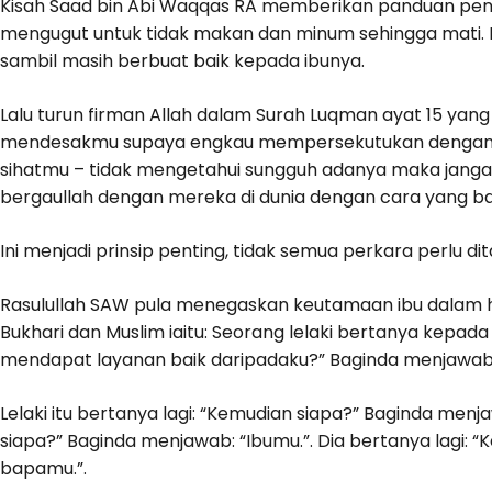
Kisah Saad bin Abi Waqqas RA memberikan panduan penti
mengugut untuk tidak makan dan minum sehingga mati.
sambil masih berbuat baik kepada ibunya.
Lalu turun firman Allah dalam Surah Luqman ayat 15 yan
mendesakmu supaya engkau mempersekutukan denganKu 
sihatmu – tidak mengetahui sungguh adanya maka jang
bergaullah dengan mereka di dunia dengan cara yang bai
Ini menjadi prinsip penting, tidak semua perkara perlu di
Rasulullah SAW pula menegaskan keutamaan ibu dalam ha
Bukhari dan Muslim iaitu: Seorang lelaki bertanya kepada
mendapat layanan baik daripadaku?” Baginda menjawab: 
Lelaki itu bertanya lagi: “Kemudian siapa?” Baginda menja
siapa?” Baginda menjawab: “Ibumu.”. Dia bertanya lagi:
bapamu.”.