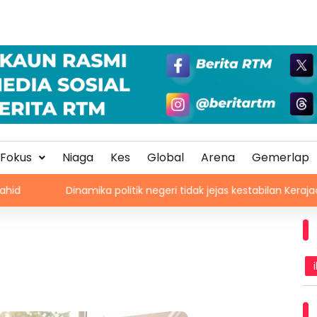
Fokus
Niaga
Kes
Global
Arena
Gemerlap
amika politik negeri tidak jejas kestabilan Kerajaan Perpaduan P