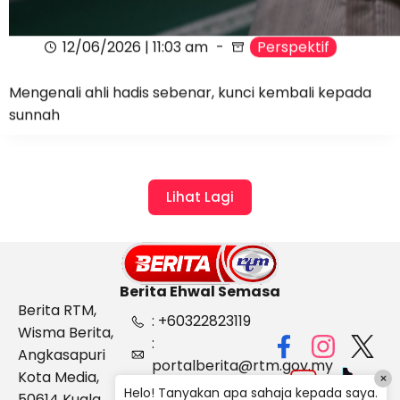
12/06/2026 | 11:03 am
Perspektif
Mengenali ahli hadis sebenar, kunci kembali kepada
sunnah
Lihat Lagi
Berita Ehwal Semasa
Berita RTM,
: +60322823119
Wisma Berita,
:
Angkasapuri
portalberita@rtm.gov.my
Kota Media,
×
: Aduan &
Helo! Tanyakan apa sahaja kepada saya.
50614 Kuala