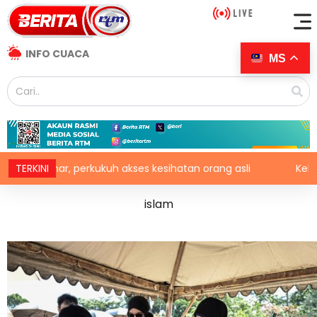
INFO CUACA
MS
akses kesihatan orang asli
TERKINI
Kebakaran hutan di Gunung
islam