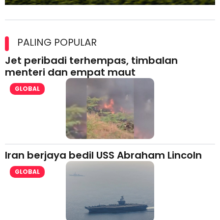
Maxim Malaysia dedah laporan keselamatan, pematuhan
lesen separuh pertama 2026
PALING POPULAR
Jet peribadi terhempas, timbalan
menteri dan empat maut
GLOBAL
Iran berjaya bedil USS Abraham Lincoln
GLOBAL