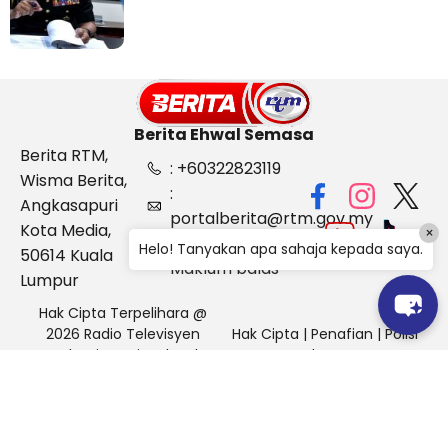
Berita Ehwal Semasa
Berita RTM,
: +60322823119
Wisma Berita,
:
Angkasapuri
portalberita@rtm.gov.my
Kota Media,
×
: Aduan &
Helo! Tanyakan apa sahaja kepada saya.
50614 Kuala
Maklum balas
Lumpur
Hak Cipta Terpelihara @
2026 Radio Televisyen
Hak Cipta
|
Penafian
|
Polisi
Malaysia, Berita Ehwal
Keselamatan
Semasa (BES)
Pihak Portal Berita RTM tidak bertanggungjawab terhadap