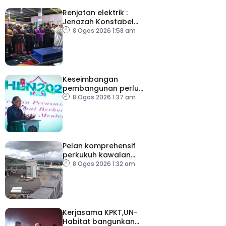
Renjatan elektrik :
Jenazah Konstabel
Muhammad Raimi
8 Ogos 2026 1:58 am
selamat dikebumikan
Keseimbangan
pembangunan perlu
ambil kira lokasi tumpuan
8 Ogos 2026 1:37 am
Pelan komprehensif
perkukuh kawalan
keselamatan di semua
8 Ogos 2026 1:32 am
lapangan terbang
Kerjasama KPKT,UN-
Habitat bangunkan