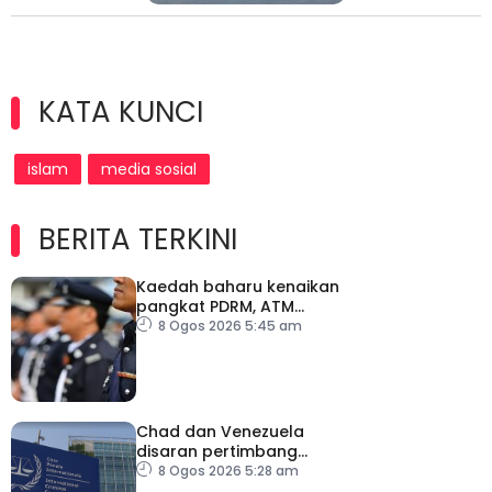
KATA KUNCI
islam
media sosial
BERITA TERKINI
Kaedah baharu kenaikan
pangkat PDRM, ATM
tingkat profesionalisme,
8 Ogos 2026 5:45 am
perkukuh integriti
Chad dan Venezuela
disaran pertimbang
semula keputusan tarik
8 Ogos 2026 5:28 am
diri daripada ICC