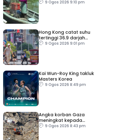
kelangsungan hidup
9 Ogos 2026 9:10 pm
golongan nelayan
Hong Kong catat suhu
tertinggi 36.9 darjah
celsius
9 Ogos 2026 9:01 pm
Kai Wun-Roy King takluk
Masters Korea
9 Ogos 2026 8:49 pm
Angka korban Gaza
meningkat kepada
73,386 orang
9 Ogos 2026 8:43 pm