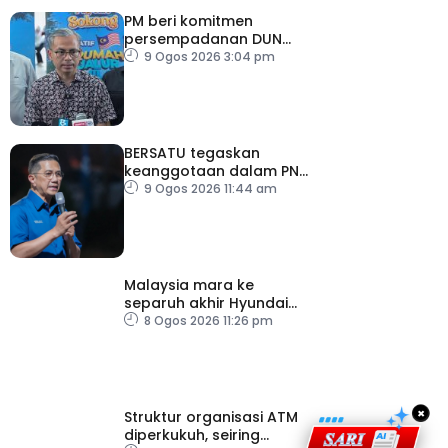
PM beri komitmen
persempadanan DUN
Sarawak, minta laporan
9 Ogos 2026 3:04 pm
SPR – Datuk Seri Fahmi
BERSATU tegaskan
keanggotaan dalam PN
masih sah
9 Ogos 2026 11:44 am
Malaysia mara ke
separuh akhir Hyundai
ASEAN Cup
8 Ogos 2026 11:26 pm
×
Struktur organisasi ATM
diperkukuh, seiring