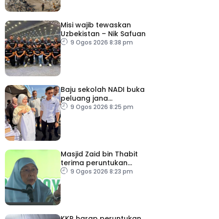
Misi wajib tewaskan
Uzbekistan – Nik Safuan
9 Ogos 2026 8:38 pm
Baju sekolah NADI buka
peluang jana
pendapatan, bantu
9 Ogos 2026 8:25 pm
keluarga berjimat –
Fadhlina
Masjid Zaid bin Thabit
terima peruntukan
RM100,000
9 Ogos 2026 8:23 pm
KKR harap peruntukan