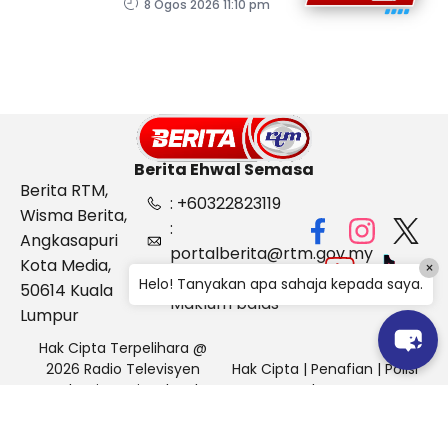
pemodenan aset
8 Ogos 2026 11:10 pm
pertahanan
Berita Ehwal Semasa
Berita RTM,
: +60322823119
Wisma Berita,
:
Angkasapuri
portalberita@rtm.gov.my
Kota Media,
×
: Aduan &
Helo! Tanyakan apa sahaja kepada saya.
50614 Kuala
Maklum balas
Lumpur
Hak Cipta Terpelihara @
2026 Radio Televisyen
Hak Cipta
|
Penafian
|
Polisi
Malaysia, Berita Ehwal
Keselamatan
Semasa (BES)