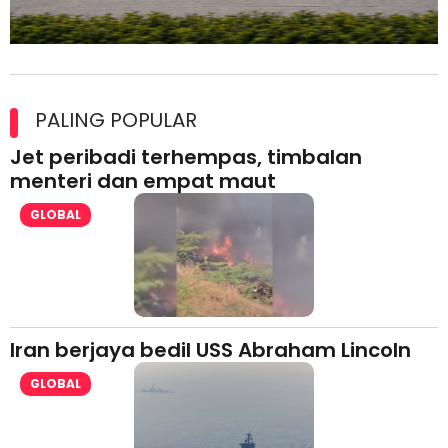
Maxim Malaysia dedah laporan keselamatan, pematuhan
lesen separuh pertama 2026
PALING POPULAR
Jet peribadi terhempas, timbalan
menteri dan empat maut
GLOBAL
Iran berjaya bedil USS Abraham Lincoln
GLOBAL