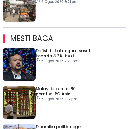
6 Ogos 2026 9:21 pm
MESTI BACA
Defisit fiskal negara susut
kepada 3.7%, bukti
keyakinan pelabur masih
6 Ogos 2026 2:20 pm
kukuh
Malaysia kuasai 80
peratus IPO Asia
Tenggara, kumpul AS$1.4
6 Ogos 2026 1:32 pm
bilion separuh pertama
2026
Dinamika politik negeri