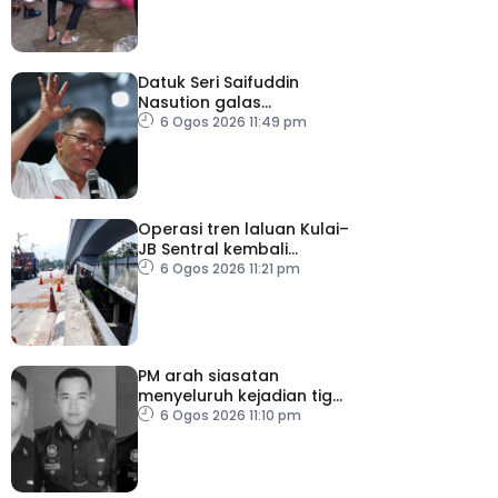
Datuk Seri Saifuddin
Nasution galas
sementara tugas
6 Ogos 2026 11:49 pm
Timbalan Presiden PKR
Operasi tren laluan Kulai–
JB Sentral kembali
beroperasi
6 Ogos 2026 11:21 pm
PM arah siasatan
menyeluruh kejadian tiga
anggota polis maut
6 Ogos 2026 11:10 pm
akibat renjatan elektrik