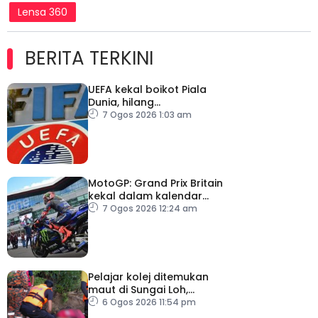
Lensa 360
BERITA TERKINI
UEFA kekal boikot Piala
Dunia, hilang
kepercayaan kepada
7 Ogos 2026 1:03 am
Infantino
MotoGP: Grand Prix Britain
kekal dalam kalendar
hingga 2028
7 Ogos 2026 12:24 am
Pelajar kolej ditemukan
maut di Sungai Loh,
Dungun
6 Ogos 2026 11:54 pm