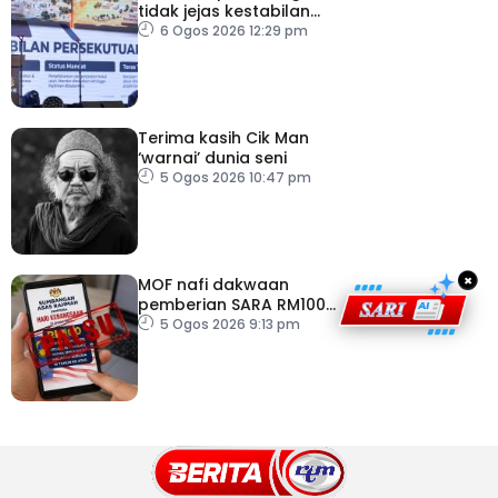
tidak jejas kestabilan
Kerajaan Perpaduan
6 Ogos 2026 12:29 pm
Persekutuan – TPM Zahid
Terima kasih Cik Man
‘warnai’ dunia seni
5 Ogos 2026 10:47 pm
×
MOF nafi dakwaan
pemberian SARA RM100
sempena Hari
5 Ogos 2026 9:13 pm
Kebangsaan