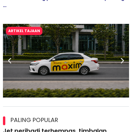
...
ARTIKEL TAJAAN
Maxim Malaysia dedah laporan keselamatan, pematuhan
lesen separuh pertama 2026
PALING POPULAR
Jet peribadi terhempas, timbalan