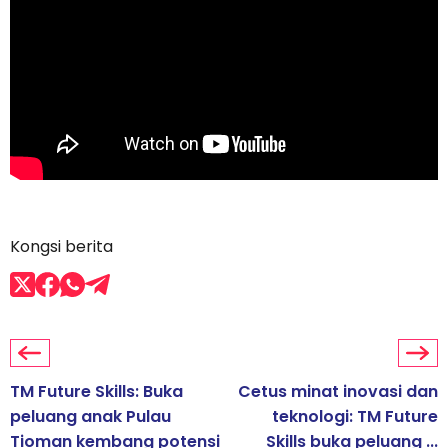
Kongsi berita
TM Future Skills: Buka
Cetus minat inovasi dan
peluang anak Pulau
teknologi: TM Future
Tioman kembang potensi
Skills buka peluang ...