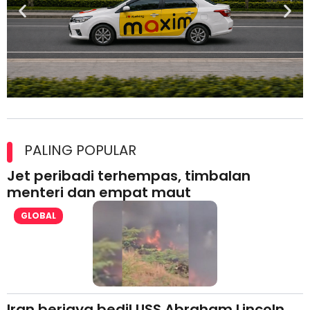
Maxim Malaysia dedah laporan keselamatan, pematuhan
lesen separuh pertama 2026
PALING POPULAR
Jet peribadi terhempas, timbalan
menteri dan empat maut
GLOBAL
Iran berjaya bedil USS Abraham Lincoln