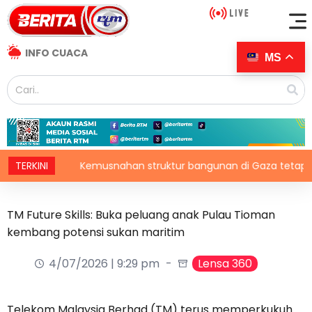
INFO CUACA
MS
C
TERKINI
Kemusnahan struktur bangunan di Gaza tetap catat 
TM Future Skills: Buka peluang anak Pulau Tioman
kembang potensi sukan maritim
4/07/2026 | 9:29 pm
Lensa 360
Telekom Malaysia Berhad (TM) terus memperkukuh