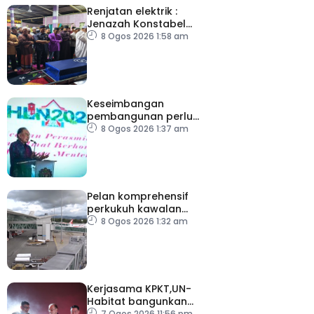
Renjatan elektrik :
Jenazah Konstabel
Muhammad Raimi
8 Ogos 2026 1:58 am
selamat dikebumikan
Keseimbangan
pembangunan perlu
ambil kira lokasi tumpuan
8 Ogos 2026 1:37 am
Pelan komprehensif
perkukuh kawalan
keselamatan di semua
8 Ogos 2026 1:32 am
lapangan terbang
Kerjasama KPKT,UN-
Habitat bangunkan
inisiatif My Public Space
7 Ogos 2026 11:56 pm