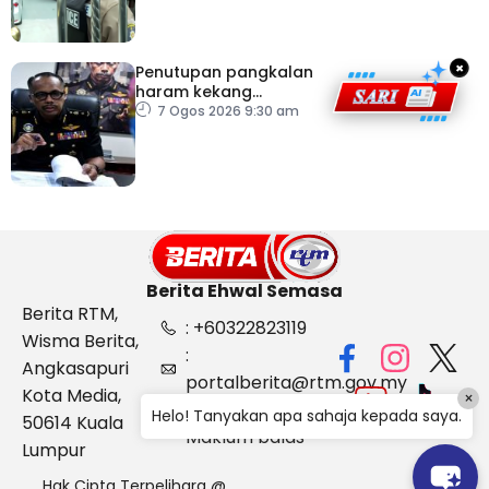
×
Penutupan pangkalan
haram kekang
penyeludupan di
7 Ogos 2026 9:30 am
Kelantan
Berita Ehwal Semasa
Berita RTM,
: +60322823119
Wisma Berita,
:
Angkasapuri
portalberita@rtm.gov.my
Kota Media,
×
: Aduan &
Helo! Tanyakan apa sahaja kepada saya.
50614 Kuala
Maklum balas
Lumpur
Hak Cipta Terpelihara @