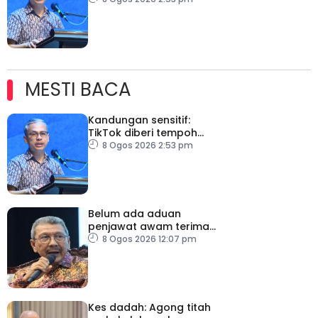
moderasi
MESTI BACA
Kandungan sensitif:
TikTok diberi tempoh
perkukuh sistem
8 Ogos 2026 2:53 pm
moderasi
Belum ada aduan
penjawat awam terima
tekanan daripada ahli
8 Ogos 2026 12:07 pm
politik
Kes dadah: Agong titah