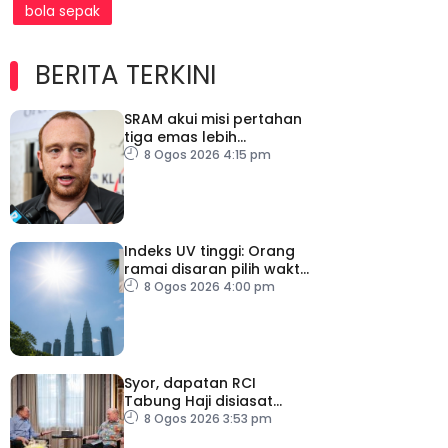
bola sepak
BERITA TERKINI
SRAM akui misi pertahan
tiga emas lebih
mencabar
8 Ogos 2026 4:15 pm
Indeks UV tinggi: Orang
ramai disaran pilih waktu
sesuai untuk aktiviti luar
8 Ogos 2026 4:00 pm
Syor, dapatan RCI
Tabung Haji disiasat
tanpa kompromi – PM
8 Ogos 2026 3:53 pm