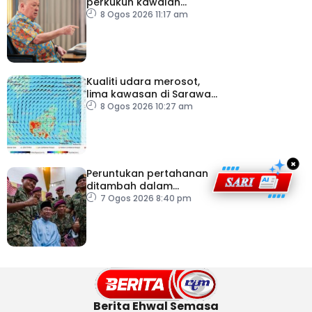
perkukuh kawalan
lapangan terbang, pintu
8 Ogos 2026 11:17 am
masuk negara
Kualiti udara merosot,
lima kawasan di Sarawak
catat IPU tidak sihat
8 Ogos 2026 10:27 am
×
Peruntukan pertahanan
ditambah dalam
Belanjawan 2027
7 Ogos 2026 8:40 pm
Berita Ehwal Semasa