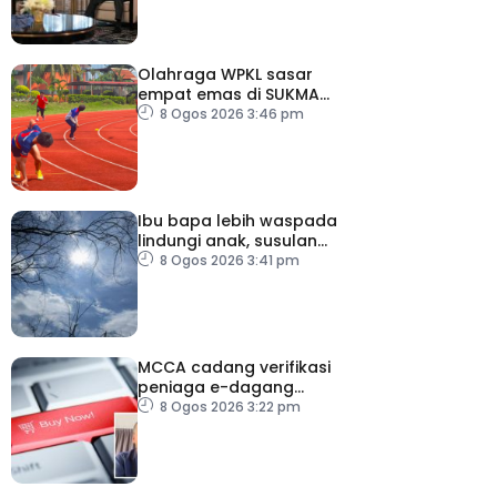
Olahraga WPKL sasar
empat emas di SUKMA
2026
8 Ogos 2026 3:46 pm
Ibu bapa lebih waspada
lindungi anak, susulan
indeks UV sangat tinggi
8 Ogos 2026 3:41 pm
MCCA cadang verifikasi
peniaga e-dagang
tangani lambakan
8 Ogos 2026 3:22 pm
produk import