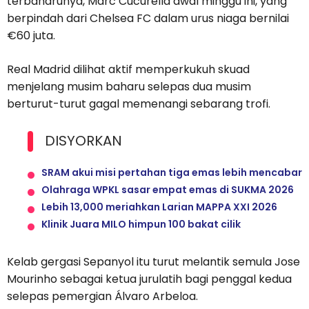
terbaharunya, Marc Cucurella awal minggu ini, yang
berpindah dari Chelsea FC dalam urus niaga bernilai
€60 juta.
Real Madrid dilihat aktif memperkukuh skuad
menjelang musim baharu selepas dua musim
berturut-turut gagal memenangi sebarang trofi.
DISYORKAN
SRAM akui misi pertahan tiga emas lebih mencabar
Olahraga WPKL sasar empat emas di SUKMA 2026
Lebih 13,000 meriahkan Larian MAPPA XXI 2026
Klinik Juara MILO himpun 100 bakat cilik
Kelab gergasi Sepanyol itu turut melantik semula Jose
Mourinho sebagai ketua jurulatih bagi penggal kedua
selepas pemergian Álvaro Arbeloa.