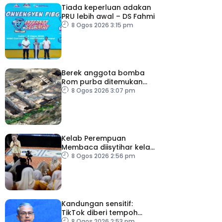
Tiada keperluan adakan
PRU lebih awal – DS Fahmi
8 Ogos 2026 3:15 pm
Berek anggota bomba
Rom purba ditemukan
berhampiran Colosseum
8 Ogos 2026 3:07 pm
Kelab Perempuan
Membaca diisytihar kelab
membaca terbesar di
8 Ogos 2026 2:56 pm
Malaysia
Kandungan sensitif:
TikTok diberi tempoh
perkukuh sistem
8 Ogos 2026 2:53 pm