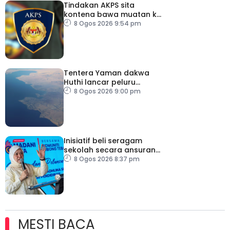
Tindakan AKPS sita
kontena bawa muatan ke
Israel bukti ketegasan
8 Ogos 2026 9:54 pm
Malaysia
Tentera Yaman dakwa
Huthi lancar peluru
berpandu ke arah Laut
8 Ogos 2026 9:00 pm
Merah
Inisiatif beli seragam
sekolah secara ansuran
ringankan beban ibu
8 Ogos 2026 8:37 pm
bapa
MESTI BACA