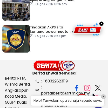
dokumentasi
8 Ogos 2026 10:26 pm
×
Tindakan AKPS sita
kontena bawa muatan ke
Israel bukti ketegasan
8 Ogos 2026 9:54 pm
Malaysia
Berita Ehwal Semasa
Berita RTM,
: +60322823119
Wisma Berita,
:
Angkasapuri
portalberita@rtm.gov.my
Kota Media,
×
: Aduan &
Helo! Tanyakan apa sahaja kepada saya.
50614 Kuala
Maklum balas