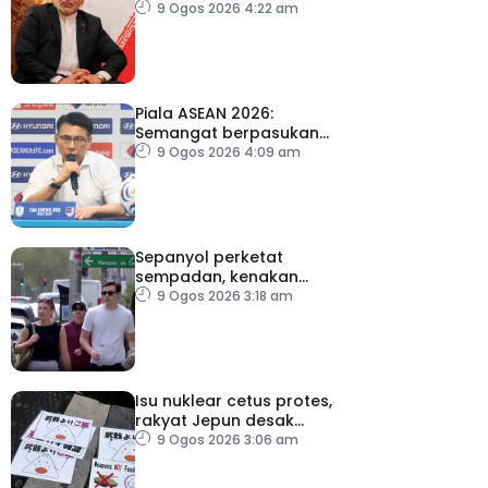
sementara Selat Hormuz
9 Ogos 2026 4:22 am
Piala ASEAN 2026:
Semangat berpasukan
kunci Harimau Malaya ke
9 Ogos 2026 4:09 am
separuh akhir
Sepanyol perketat
sempadan, kenakan
pemeriksaan ketibaan
9 Ogos 2026 3:18 am
dari Itali
Isu nuklear cetus protes,
rakyat Jepun desak
dasar dikaji semula
9 Ogos 2026 3:06 am