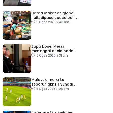
Harga makanan global
naik, dipacu cuaca panas
dan ketegangan
9 Ogos 2026 2:48 am
geopolitik
Bapa Lionel Messi
meninggal dunia pada
usia 68 tahun
9 Ogos 2026 2:31 am
Malaysia mara ke
separuh akhir Hyundai
ASEAN Cup
8 Ogos 2026 11:26 pm
Colours of N.Sembilan