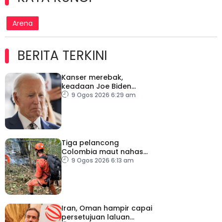
Arena
BERITA TERKINI
Kanser merebak,
keadaan Joe Biden
semakin serius
9 Ogos 2026 6:29 am
Tiga pelancong
Colombia maut nahas
helikopter di Rio de
9 Ogos 2026 6:13 am
Janeiro
Iran, Oman hampir capai
persetujuan laluan