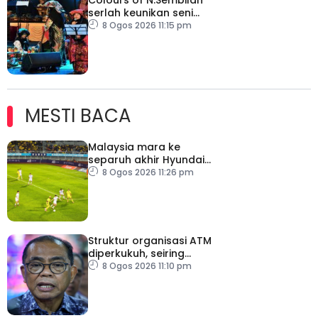
serlah keunikan seni
budaya negeri beradat
8 Ogos 2026 11:15 pm
MESTI BACA
Malaysia mara ke
separuh akhir Hyundai
ASEAN Cup
8 Ogos 2026 11:26 pm
Struktur organisasi ATM
diperkukuh, seiring
pemodenan aset
8 Ogos 2026 11:10 pm
pertahanan