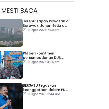
MESTI BACA
Jerebu: Lapan kawasan di
Sarawak, Johan Setia di
Selangor catat IPU tidak
9 Ogos 2026 7:59 pm
sihat
PM beri komitmen
persempadanan DUN
Sarawak, minta laporan SPR
9 Ogos 2026 3:04 pm
– Datuk Seri Fahmi
BERSATU tegaskan
keanggotaan dalam PN
masih sah
9 Ogos 2026 11:44 am