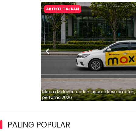
ARTIKEL TAJAAN
lalui Kerjasama
Maxim Malaysia dedah laporan keselamatan
pertama 2026
PALING POPULAR