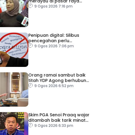
merayau di pasar raya
Terengganu diminta tampil
9 Ogos 2026 7:16 pm
Penipuan digital: Silibus
pencegahan perlu
diperkenalkan – PPIM
9 Ogos 2026 7:06 pm
Orang ramai sambut baik
titah YDP Agong berhubung
RCI TH
9 Ogos 2026 6:52 pm
Skim PGA Senoi Praaq wajar
ditambah baik tarik minat
belia orang asli
9 Ogos 2026 6:33 pm