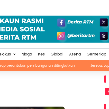
Fokus
Niaga
Kes
Global
Arena
Gemerlap
kan pembangunan ditingkatkan
Jerebu: Lapan kawasan d