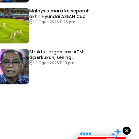
Malaysia mara ke separuh
akhir Hyundai ASEAN Cup
8 Ogos 2026 11:26 pm
Struktur organisasi ATM
diperkukuh, seiring
pemodenan aset
8 Ogos 2026 11:10 pm
pertahanan
ad Perkasa SCORE Marathon 2026 Melalui Kerjasama
engaruh Larian Antarabangsa
×