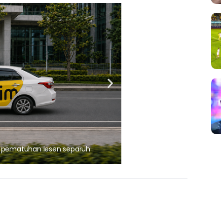
ARTIKEL TAJAAN
, pematuhan lesen separuh
Ajinomoto (Malaysia) Berh
aminoVITAL® Bersama Pemp