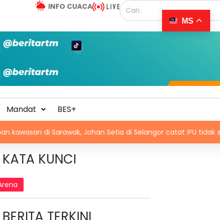
INFO CUACA
MS
Mandat
BES+
i Sarawak, Johan Setia di Selangor catat IPU tidak sihat
KATA KUNCI
Arena
BERITA TERKINI