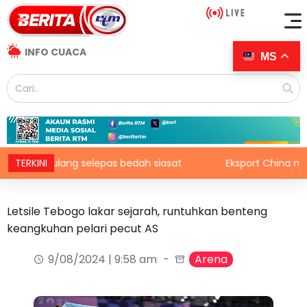
INFO CUACA
MS
wa pulang selepas bedah siasat
TERKINI
Eksport China melonjak 2
Letsile Tebogo lakar sejarah, runtuhkan benteng
keangkuhan pelari pecut AS
9/08/2024 | 9:58 am
Arena