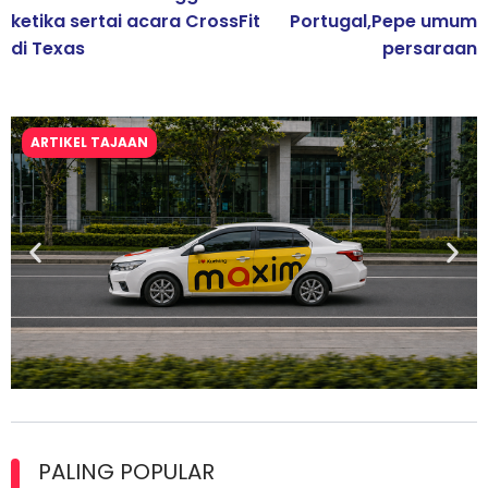
ketika sertai acara CrossFit
Portugal,Pepe umum
di Texas
persaraan
ARTIKEL TAJAAN
Maxim Malaysia dedah laporan keselamatan, pematuhan
lesen separuh pertama 2026
PALING POPULAR