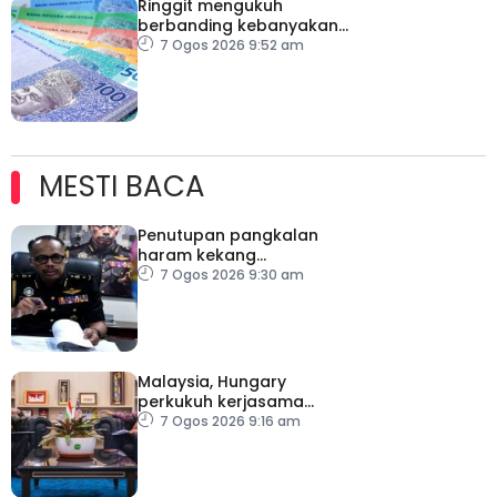
Ringgit mengukuh
berbanding kebanyakan
mata wang utama, stabil
7 Ogos 2026 9:52 am
dengan dolar AS
MESTI BACA
Penutupan pangkalan
haram kekang
penyeludupan di
7 Ogos 2026 9:30 am
Kelantan
Malaysia, Hungary
perkukuh kerjasama
sektor pertanian
7 Ogos 2026 9:16 am