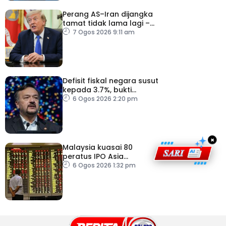
Perang AS–Iran dijangka
tamat tidak lama lagi –
Trump
7 Ogos 2026 9:11 am
Defisit fiskal negara susut
kepada 3.7%, bukti
keyakinan pelabur masih
6 Ogos 2026 2:20 pm
kukuh
×
Malaysia kuasai 80
peratus IPO Asia
Tenggara, kumpul AS$1.4
6 Ogos 2026 1:32 pm
bilion separuh pertama
2026