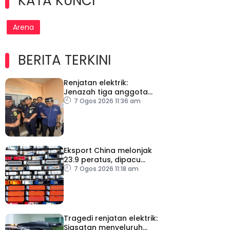
KATA KUNCI
Arena
BERITA TERKINI
Renjatan elektrik:
Jenazah tiga anggota
polis dibawa pulang
7 Ogos 2026 11:36 am
selepas bedah siasat
Eksport China melonjak
23.9 peratus, dipacu
permintaan teknologi AI
7 Ogos 2026 11:18 am
Tragedi renjatan elektrik:
Siasatan menyeluruh