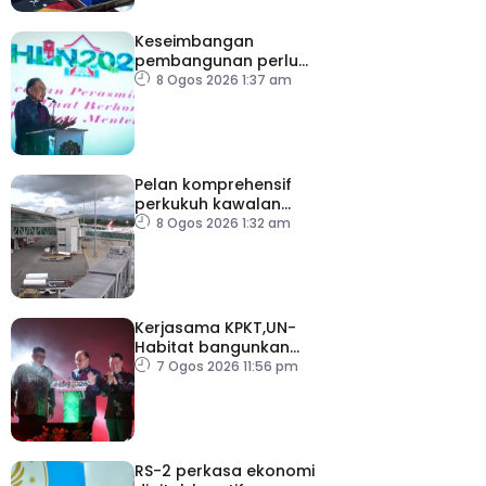
Keseimbangan
pembangunan perlu
ambil kira lokasi tumpuan
8 Ogos 2026 1:37 am
Pelan komprehensif
perkukuh kawalan
keselamatan di semua
8 Ogos 2026 1:32 am
lapangan terbang
Kerjasama KPKT,UN-
Habitat bangunkan
inisiatif My Public Space
7 Ogos 2026 11:56 pm
RS-2 perkasa ekonomi