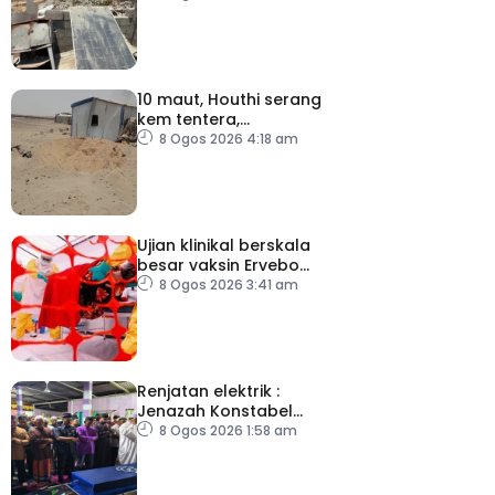
10 maut, Houthi serang
kem tentera,
penempatan pelarian
8 Ogos 2026 4:18 am
Ujian klinikal berskala
besar vaksin Ervebo
tangani wabak Ebola
8 Ogos 2026 3:41 am
Renjatan elektrik :
Jenazah Konstabel
Muhammad Raimi
8 Ogos 2026 1:58 am
selamat dikebumikan