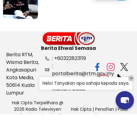
Kelantan
Berita Ehwal Semasa
Berita RTM,
: +60322823119
Wisma Berita,
:
Angkasapuri
portalberita@rtm.gov.my
Kota Media,
×
: Aduan &
Helo! Tanyakan apa sahaja kepada saya.
50614 Kuala
Maklum balas
Lumpur
Hak Cipta Terpelihara @
2026 Radio Televisyen
Hak Cipta
|
Penafian
|
Polisi
Malaysia, Berita Ehwal
Keselamatan
Semasa (BES)