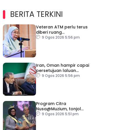
BERITA TERKINI
Veteran ATM perlu terus
diberi ruang
menyumbang kepada
9 Ogos 2026 5:56 pm
negara – Wan Azizah
Iran, Oman hampir capai
persetujuan laluan
perkapalan sementara
9 Ogos 2026 5:56 pm
Program Citra
Nusa@Muzium, tonjol
keunikan budaya orang
9 Ogos 2026 5:51 pm
asli