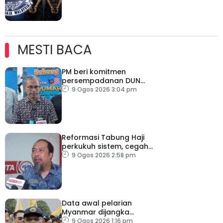
MESTI BACA
PM beri komitmen
persempadanan DUN
Sarawak, minta laporan
9 Ogos 2026 3:04 pm
SPR – Datuk Seri Fahmi
Reformasi Tabung Haji
perkukuh sistem, cegah
kesilapan berulang
9 Ogos 2026 2:58 pm
Data awal pelarian
Myanmar dijangka
diperoleh suku keempat
9 Ogos 2026 1:16 pm