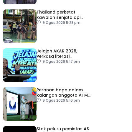
Thailand perketat
kawalan senjata api
susulan tembakan di
9 Ogos 2026 5:28 pm
sekolah
Jelajah AKAR 2026,
Perkasa literasi
kewangan generasi
9 Ogos 2026 5:17 pm
muda
Peranan bapa dalam
kalangan anggota ATM
perlu terus diperkasa –
9 Ogos 2026 5:16 pm
Wan Azizah
Stok peluru pemintas AS