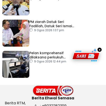
2026
PM ziarah Datuk Seri
Fadillah, Datuk Seri Ismail
Sabri di IJN
9 Ogos 2026 1:07 pm
×
Pelan komprehensif
dilaksana perkukuh
keselamatan
9 Ogos 2026 12:44 pm
pemeriksaan bagasi di
KLIA
Berita Ehwal Semasa
Berita RTM,
: +60322823119