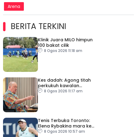
Arena
BERITA TERKINI
Klinik Juara MILO himpun
100 bakat cilik
8 Ogos 2026 11:18 am
Kes dadah: Agong titah
perkukuh kawalan
lapangan terbang, pintu
8 Ogos 2026 11:17 am
masuk negara
Tenis Terbuka Toronto:
Elena Rybakina mara ke
pusingan keempat
8 Ogos 2026 10:57 am