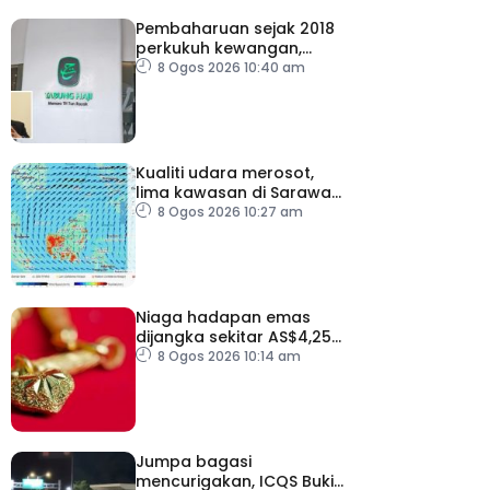
Pembaharuan sejak 2018
perkukuh kewangan,
tadbir urus TH – Pakar
8 Ogos 2026 10:40 am
Kualiti udara merosot,
lima kawasan di Sarawak
catat IPU tidak sihat
8 Ogos 2026 10:27 am
Niaga hadapan emas
dijangka sekitar AS$4,250
hingga AS$4,350 minggu
8 Ogos 2026 10:14 am
depan
Jumpa bagasi
mencurigakan, ICQS Bukit