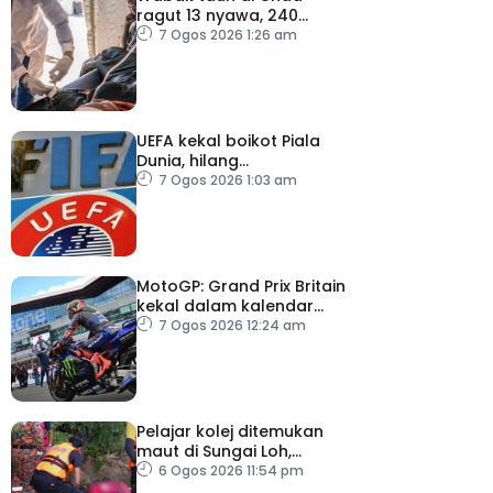
ragut 13 nyawa, 240
dijangkiti
7 Ogos 2026 1:26 am
UEFA kekal boikot Piala
Dunia, hilang
kepercayaan kepada
7 Ogos 2026 1:03 am
Infantino
MotoGP: Grand Prix Britain
kekal dalam kalendar
hingga 2028
7 Ogos 2026 12:24 am
Pelajar kolej ditemukan
maut di Sungai Loh,
Dungun
6 Ogos 2026 11:54 pm