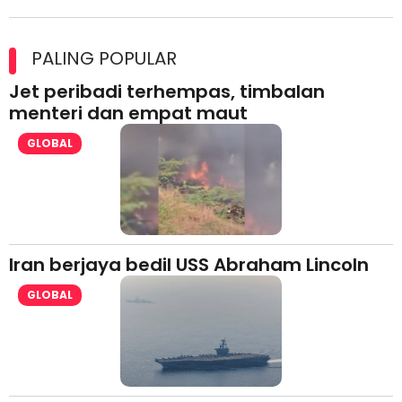
Maxim Malaysia dedah laporan keselamatan, pematuhan
lesen separuh pertama 2026
PALING POPULAR
Jet peribadi terhempas, timbalan
menteri dan empat maut
GLOBAL
Iran berjaya bedil USS Abraham Lincoln
GLOBAL