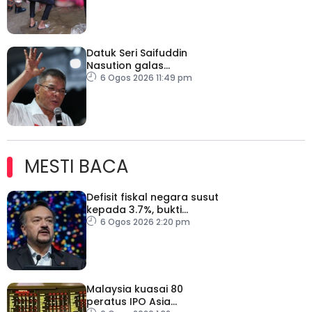
Datuk Seri Saifuddin
Nasution galas
sementara tugas
6 Ogos 2026 11:49 pm
Timbalan Presiden PKR
MESTI BACA
Defisit fiskal negara susut
kepada 3.7%, bukti
keyakinan pelabur masih
6 Ogos 2026 2:20 pm
kukuh
Malaysia kuasai 80
peratus IPO Asia