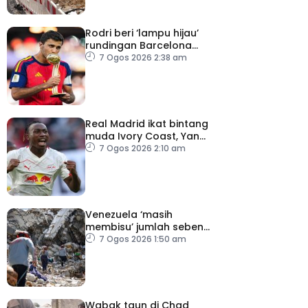
Rodri beri ‘lampu hijau’
rundingan Barcelona
dengan Man City
7 Ogos 2026 2:38 am
Real Madrid ikat bintang
muda Ivory Coast, Yan
Diomande
7 Ogos 2026 2:10 am
Venezuela ‘masih
membisu’ jumlah sebenar
mangsa hilang dalam
7 Ogos 2026 1:50 am
gempa bumi
Wabak taun di Chad