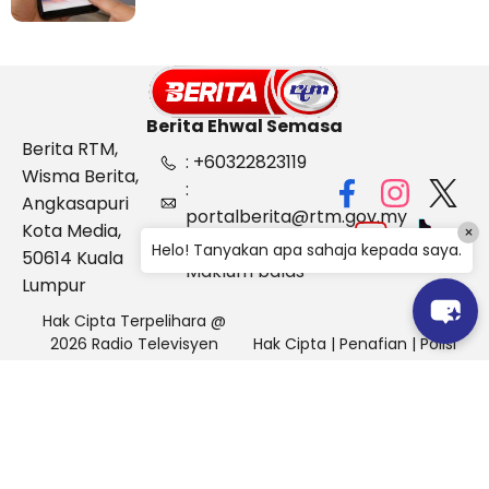
Berita Ehwal Semasa
Berita RTM,
: +60322823119
Wisma Berita,
:
Angkasapuri
portalberita@rtm.gov.my
Kota Media,
×
: Aduan &
Helo! Tanyakan apa sahaja kepada saya.
50614 Kuala
Maklum balas
Lumpur
Hak Cipta Terpelihara @
2026 Radio Televisyen
Hak Cipta
|
Penafian
|
Polisi
Malaysia, Berita Ehwal
Keselamatan
Semasa (BES)
Pihak Portal Berita RTM tidak bertanggungjawab terhadap