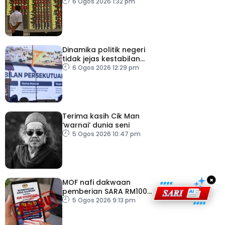
Tenggara, kumpul AS$1.4
6 Ogos 2026 1:32 pm
bilion separuh pertama
2026
Dinamika politik negeri
tidak jejas kestabilan
Kerajaan Perpaduan
6 Ogos 2026 12:29 pm
Persekutuan – TPM Zahid
Terima kasih Cik Man
‘warnai’ dunia seni
5 Ogos 2026 10:47 pm
×
MOF nafi dakwaan
pemberian SARA RM100
sempena Hari
5 Ogos 2026 9:13 pm
Kebangsaan