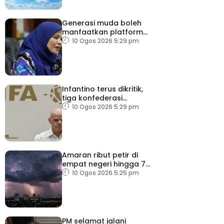
Generasi muda boleh
manfaatkan platform
digital zahir patriotisme
10 Ogos 2026 5:29 pm
Infantino terus dikritik,
tiga konfederasi
tegaskan bola sepak
10 Ogos 2026 5:29 pm
bukan milik individu
Amaran ribut petir di
empat negeri hingga 7
malam
10 Ogos 2026 5:25 pm
PM selamat jalani