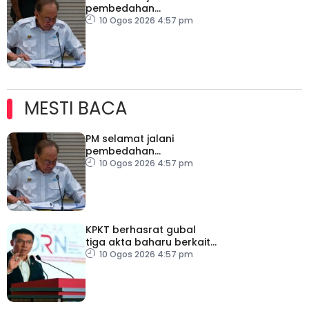
pembedahan
laparoskopi rawat hernia
10 Ogos 2026 4:57 pm
perut
MESTI BACA
PM selamat jalani
pembedahan
laparoskopi rawat hernia
10 Ogos 2026 4:57 pm
perut
KPKT berhasrat gubal
tiga akta baharu berkait
perumahan
10 Ogos 2026 4:57 pm