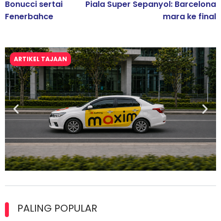
Bonucci sertai
Piala Super Sepanyol: Barcelona
Fenerbahce
mara ke final
ARTIKEL TAJAAN
Maxim Malaysia dedah laporan keselamatan, pematuhan
lesen separuh pertama 2026
PALING POPULAR