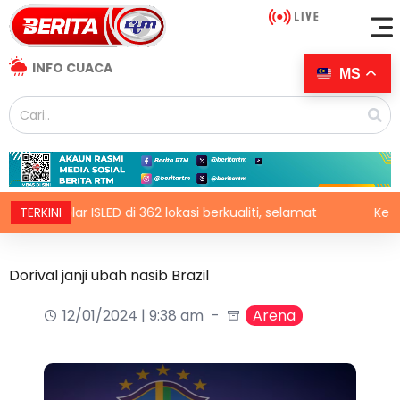
INFO CUACA
MS
solar ISLED di 362 lokasi berkualiti, selamat
TERKINI
Kerajaan t
Dorival janji ubah nasib Brazil
12/01/2024 | 9:38 am
Arena